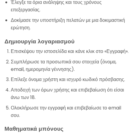
Έλεγξε τα όρια ανάληψης και τους χρόνους
επεξεργασίας.
Δοκίμασε την υποστήριξη πελατών με μια δοκιμαστική
ερώτηση.
Δημιουργία λογαριασμού
Επισκέψου την ιστοσελίδα και κάνε κλικ στο «Εγγραφή».
Συμπλήρωσε τα προσωπικά σου στοιχεία (όνομα,
email, ημερομηνία γέννησης).
Επίλεξε όνομα χρήστη και ισχυρό κωδικό πρόσβασης.
Αποδοχή των όρων χρήσης και επιβεβαίωση ότι είσαι
άνω των 18.
Ολοκλήρωσε την εγγραφή και επιβεβαίωσε το email
σου.
Μαθηματικά μπόνους