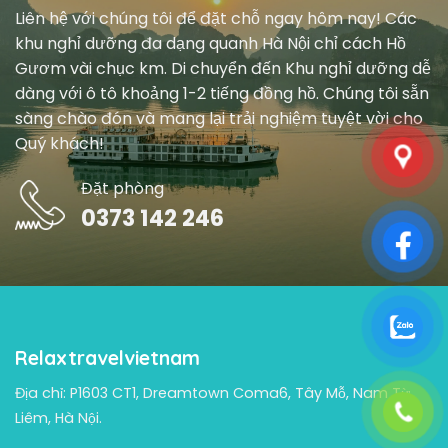
Liên hệ với chúng tôi để đặt chỗ ngay hôm nay! Các
khu nghỉ dưỡng đa dạng quanh Hà Nội chỉ cách Hồ
Gươm vài chục km. Di chuyển đến Khu nghỉ dưỡng dễ
dàng với ô tô khoảng 1-2 tiếng đồng hồ. Chúng tôi sẵn
sàng chào đón và mang lại trải nghiệm tuyệt vời cho
Quý khách!
Đặt phòng
0373 142 246
Relaxtravelvietnam
Địa chỉ: P1603 CT1, Dreamtown Coma6, Tây Mỗ, Nam Từ
Liêm, Hà Nội.