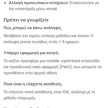
Αλλαγή προσωπικών στοιχείων:
Επικοινώνησε με
την υποστήριξη μέσω email.
Πρέπει να γνωρίζετε
Πώς μπορώ να κάνω ανάληψη;
Μετάβαση στο ταμείο, επιλογή μεθόδου και ποσού. Η
ανάληψη γίνεται συνήθως εντός 1-5 ημερών.
Υπάρχει εφαρμογή για κινητό;
Το καζίνο προσφέρει μια mobile-optimized ιστοσελίδα
και προοδευτική web εφαρμογή (PWA), που μπορείτε να
προσθέσετε στην αρχική οθόνη.
Ποια είναι η ελάχιστη κατάθεση;
Το ελάχιστο ποσό κατάθεσης είναι 10€, ανάλογα με τη
μέθοδο πληρωμής.