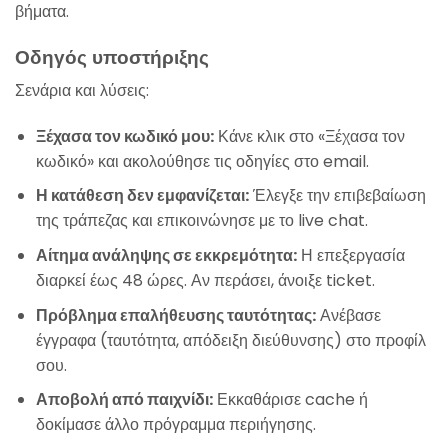
βήματα.
Οδηγός υποστήριξης
Σενάρια και λύσεις:
Ξέχασα τον κωδικό μου:
Κάνε κλικ στο «Ξέχασα τον
κωδικό» και ακολούθησε τις οδηγίες στο email.
Η κατάθεση δεν εμφανίζεται:
Έλεγξε την επιβεβαίωση
της τράπεζας και επικοινώνησε με το live chat.
Αίτημα ανάληψης σε εκκρεμότητα:
Η επεξεργασία
διαρκεί έως 48 ώρες. Αν περάσει, άνοιξε ticket.
Πρόβλημα επαλήθευσης ταυτότητας:
Ανέβασε
έγγραφα (ταυτότητα, απόδειξη διεύθυνσης) στο προφίλ
σου.
Αποβολή από παιχνίδι:
Εκκαθάρισε cache ή
δοκίμασε άλλο πρόγραμμα περιήγησης.