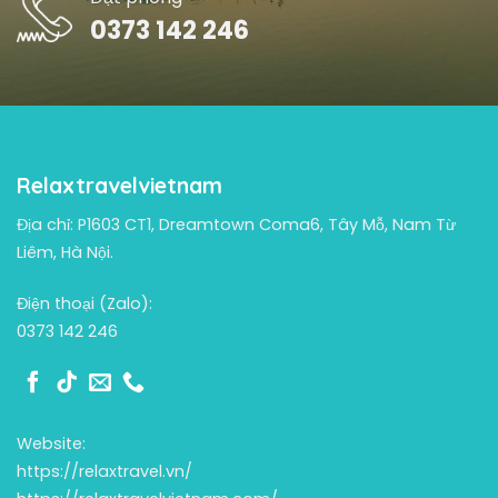
0373 142 246
Relaxtravelvietnam
Địa chỉ: P1603 CT1, Dreamtown Coma6, Tây Mỗ, Nam Từ
Liêm, Hà Nội.
Điện thoại (Zalo):
0373 142 246
Website:
https://relaxtravel.vn/