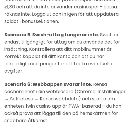
≥1,80 och att du inte använder casinospel – dessa
räknas inte. Logga ut och in igen för att uppdatera
saldot i bonussektionen.
Scenario 5: Swish-uttag fungerar inte.
Swish är
endast tillgängligt för uttag om du använde det för
insättning. Kontrollera att ditt mobilnummer är
korrekt kopplat till ditt konto och att du har
tillräckligt med pengar för att täcka eventuella
avgifter.
Scenario 6: Webbappen svarar inte.
Rensa
cacheminnet i din webbläsare (Chrome: Inställningar
→ Sekretess → Rensa webbdata) och starta om
enheten. 1win casino app är PWA-baserad – du kan
också prova att lägga till den på hemskärmen för
snabbare åtkomst.