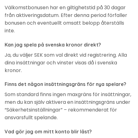
Välkomstbonusen har en giltighetstid på 30 dagar
från aktiveringsdatum. Efter denna period förfaller
bonusen och eventuellt omsatt belopp återställs
inte.
Kan jag spela på svenska kronor direkt?
Ja, du väljer SEK som val direkt vid registrering. Alla
dina insättningar och vinster visas då i svenska
kronor.
Finns det någon insättningsgräns för nya spelare?
Som standard finns ingen maxgräns för insättningar,
men du kan själv aktivera en insättningsgräns under
“Säkerhetsinställningar” – rekommenderat för
ansvarsfullt spelande.
Vad gör jag om mitt konto blir låst?