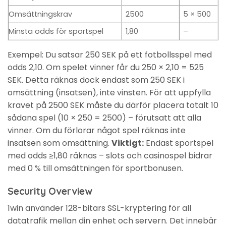
Omsättningskrav
2500
5 × 500
Minsta odds för sportspel
1,80
–
Exempel: Du satsar 250 SEK på ett fotbollsspel med
odds 2,10. Om spelet vinner får du 250 × 2,10 = 525
SEK. Detta räknas dock endast som 250 SEK i
omsättning (insatsen), inte vinsten. För att uppfylla
kravet på 2500 SEK måste du därför placera totalt 10
sådana spel (10 × 250 = 2500) – förutsatt att alla
vinner. Om du förlorar något spel räknas inte
insatsen som omsättning.
Viktigt:
Endast sportspel
med odds ≥1,80 räknas – slots och casinospel bidrar
med 0 % till omsättningen för sportbonusen.
Security Overview
1win använder 128-bitars SSL-kryptering för all
datatrafik mellan din enhet och servern. Det innebär