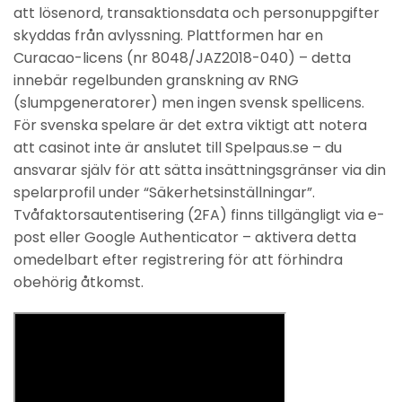
att lösenord, transaktionsdata och personuppgifter
skyddas från avlyssning. Plattformen har en
Curacao-licens (nr 8048/JAZ2018-040) – detta
innebär regelbunden granskning av RNG
(slumpgeneratorer) men ingen svensk spellicens.
För svenska spelare är det extra viktigt att notera
att casinot inte är anslutet till Spelpaus.se – du
ansvarar själv för att sätta insättningsgränser via din
spelarprofil under “Säkerhetsinställningar”.
Tvåfaktorsautentisering (2FA) finns tillgängligt via e-
post eller Google Authenticator – aktivera detta
omedelbart efter registrering för att förhindra
obehörig åtkomst.