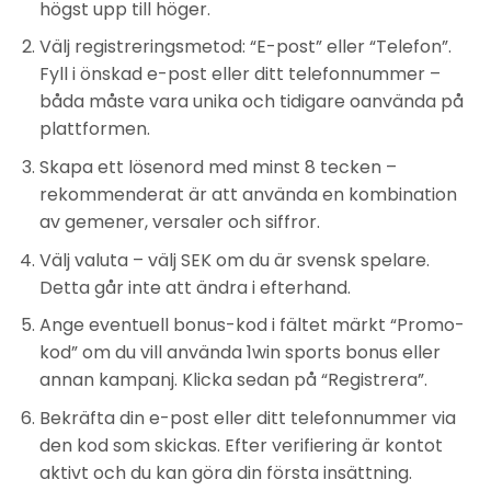
högst upp till höger.
Välj registreringsmetod: “E-post” eller “Telefon”.
Fyll i önskad e-post eller ditt telefonnummer –
båda måste vara unika och tidigare oanvända på
plattformen.
Skapa ett lösenord med minst 8 tecken –
rekommenderat är att använda en kombination
av gemener, versaler och siffror.
Välj valuta – välj SEK om du är svensk spelare.
Detta går inte att ändra i efterhand.
Ange eventuell bonus-kod i fältet märkt “Promo-
kod” om du vill använda 1win sports bonus eller
annan kampanj. Klicka sedan på “Registrera”.
Bekräfta din e-post eller ditt telefonnummer via
den kod som skickas. Efter verifiering är kontot
aktivt och du kan göra din första insättning.