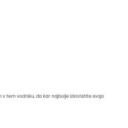
m v tem vodniku, da kar najbolje izkoristite svojo