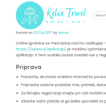
Skip
to
content
Posted on
03/04/2017
by
admin
Online igralnice se med seboj močno razlikujejo –
https://1xbets.si/aplikacija/
je mobilno optimizira
aplikacijo. V tem vodniku boste izvedeli vse o regist
Priprava
Preverite, da imate stabilno internetno pove
Pripravite osebne podatke: ime, priimek, datum
Za hitrejšo registracijo imejte pri roki mobiln
Izberite način plačila, ki ga želite uporabiti za 