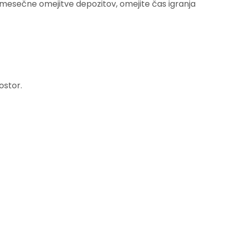
i mesečne omejitve depozitov, omejite čas igranja
ostor.