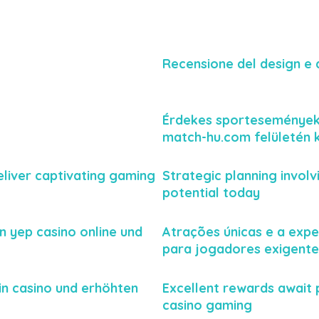
Recensione del design e d
Érdekes sportesemények r
match-hu.com felületén k
eliver captivating gaming
Strategic planning invol
potential today
n yep casino online und
Atrações únicas e a expe
para jogadores exigente
in casino und erhöhten
Excellent rewards await 
casino gaming