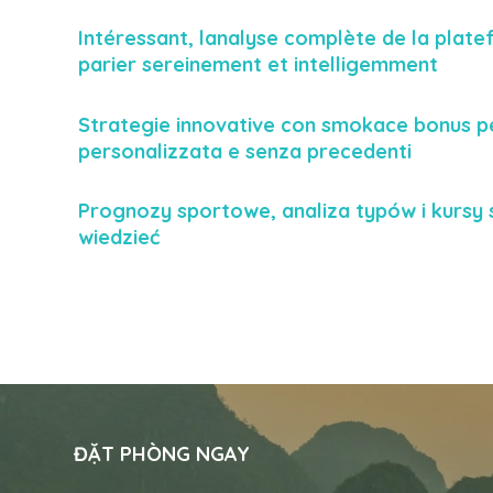
Intéressant, lanalyse complète de la plate
parier sereinement et intelligemment
Strategie innovative con smokace bonus p
personalizzata e senza precedenti
Prognozy sportowe, analiza typów i kursy 
wiedzieć
ĐẶT PHÒNG NGAY