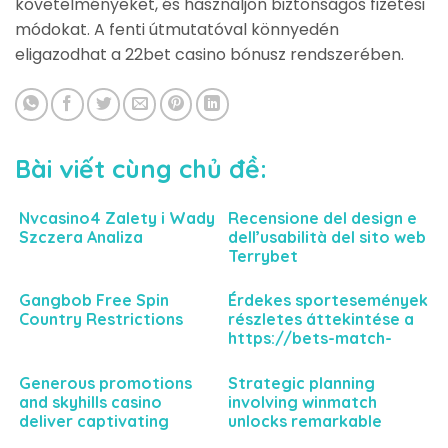
követelményeket, és használjon biztonságos fizetési
módokat. A fenti útmutatóval könnyedén
eligazodhat a 22bet casino bónusz rendszerében.
Bài viết cùng chủ đề:
Nvcasino4 Zalety i Wady
Recensione del design e
Szczera Analiza
dell’usabilità del sito web
Terrybet
Gangbob Free Spin
Érdekes sportesemények
Country Restrictions
részletes áttekintése a
https://bets-match-
hu.com felületén
keresztül a nyerési
Generous promotions
Strategic planning
esélyekhez
and skyhills casino
involving winmatch
deliver captivating
unlocks remarkable
gaming experiences
business potential today