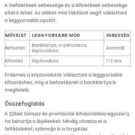
A befizetések sebessége és a kifizetések sebessége
eltérő lehet. Az alábbi mini táblázat segít választani
a leggyorsabb opciót.
MŰVELET
LEGGYORSABB MÓD
SEBESSÉG
Bankkártya, e-pénztárca,
Befizetés
Azonnali
kriptovaluta
Kifizetés
Kriptovaluta
1–2 óra
Érdemes a kriptovalutát választani a leggyorsabb
kifizetéshez, míg a befizetésnél a bankkártya is
megfelelő.
Összefoglalás
A 22bet bónusz és promóciók kihasználása egyszerű,
ha betartja a lépéseket. Mindig olvassa el a
feltételeket, számolja ki a forgatási