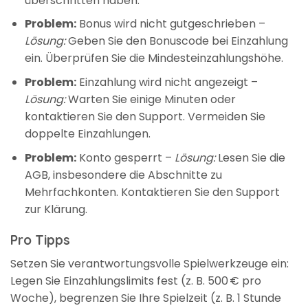
überschritten haben.
Problem:
Bonus wird nicht gutgeschrieben –
Lösung:
Geben Sie den Bonuscode bei Einzahlung
ein. Überprüfen Sie die Mindesteinzahlungshöhe.
Problem:
Einzahlung wird nicht angezeigt –
Lösung:
Warten Sie einige Minuten oder
kontaktieren Sie den Support. Vermeiden Sie
doppelte Einzahlungen.
Problem:
Konto gesperrt –
Lösung:
Lesen Sie die
AGB, insbesondere die Abschnitte zu
Mehrfachkonten. Kontaktieren Sie den Support
zur Klärung.
Pro Tipps
Setzen Sie verantwortungsvolle Spielwerkzeuge ein:
Legen Sie Einzahlungslimits fest (z. B. 500 € pro
Woche), begrenzen Sie Ihre Spielzeit (z. B. 1 Stunde