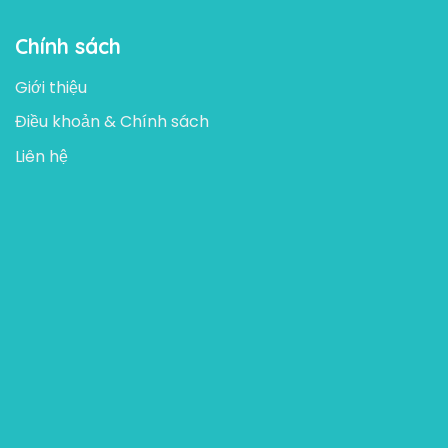
Chính sách
Giới thiệu
Điều khoản & Chính sách
Liên hệ