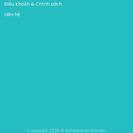
Điều khoản & Chính sách
Liên hệ
Copyright 2026 © Relaxtravelvietnam