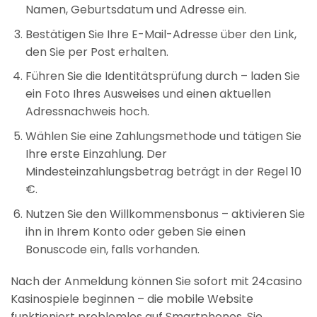
Namen, Geburtsdatum und Adresse ein.
Bestätigen Sie Ihre E-Mail-Adresse über den Link,
den Sie per Post erhalten.
Führen Sie die Identitätsprüfung durch – laden Sie
ein Foto Ihres Ausweises und einen aktuellen
Adressnachweis hoch.
Wählen Sie eine Zahlungsmethode und tätigen Sie
Ihre erste Einzahlung. Der
Mindesteinzahlungsbetrag beträgt in der Regel 10
€.
Nutzen Sie den Willkommensbonus – aktivieren Sie
ihn in Ihrem Konto oder geben Sie einen
Bonuscode ein, falls vorhanden.
Nach der Anmeldung können Sie sofort mit 24casino
Kasinospiele beginnen – die mobile Website
funktioniert problemlos auf Smartphones, Sie