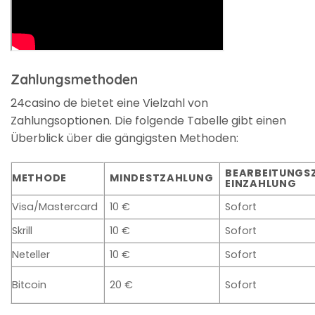
Zahlungsmethoden
24casino de bietet eine Vielzahl von
Zahlungsoptionen. Die folgende Tabelle gibt einen
Überblick über die gängigsten Methoden:
BEARBEITUNGSZ
METHODE
MINDESTZAHLUNG
EINZAHLUNG
Visa/Mastercard
10 €
Sofort
Skrill
10 €
Sofort
Neteller
10 €
Sofort
Bitcoin
20 €
Sofort