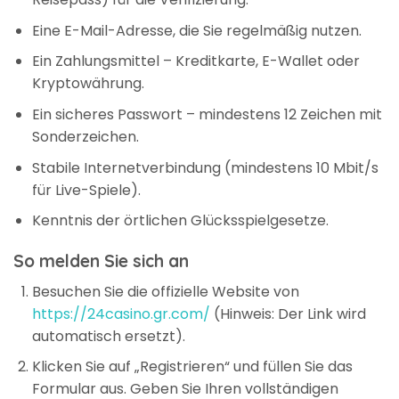
Eine E-Mail-Adresse, die Sie regelmäßig nutzen.
Ein Zahlungsmittel – Kreditkarte, E-Wallet oder
Kryptowährung.
Ein sicheres Passwort – mindestens 12 Zeichen mit
Sonderzeichen.
Stabile Internetverbindung (mindestens 10 Mbit/s
für Live-Spiele).
Kenntnis der örtlichen Glücksspielgesetze.
So melden Sie sich an
Besuchen Sie die offizielle Website von
https://24casino.gr.com/
(Hinweis: Der Link wird
automatisch ersetzt).
Klicken Sie auf „Registrieren“ und füllen Sie das
Formular aus. Geben Sie Ihren vollständigen