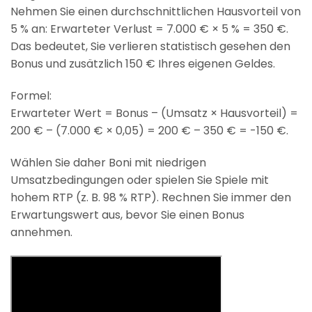
Nehmen Sie einen durchschnittlichen Hausvorteil von
5 % an: Erwarteter Verlust = 7.000 € × 5 % = 350 €.
Das bedeutet, Sie verlieren statistisch gesehen den
Bonus und zusätzlich 150 € Ihres eigenen Geldes.
Formel:
Erwarteter Wert = Bonus – (Umsatz × Hausvorteil) =
200 € – (7.000 € × 0,05) = 200 € – 350 € = -150 €.
Wählen Sie daher Boni mit niedrigen
Umsatzbedingungen oder spielen Sie Spiele mit
hohem RTP (z. B. 98 % RTP). Rechnen Sie immer den
Erwartungswert aus, bevor Sie einen Bonus
annehmen.