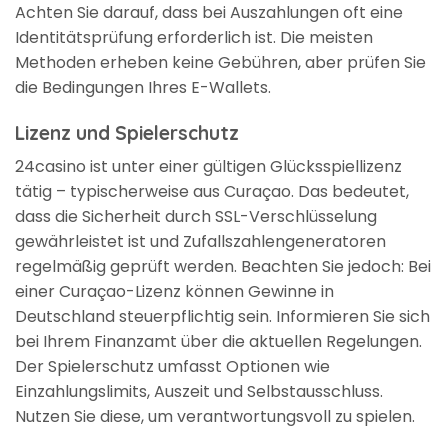
Achten Sie darauf, dass bei Auszahlungen oft eine
Identitätsprüfung erforderlich ist. Die meisten
Methoden erheben keine Gebühren, aber prüfen Sie
die Bedingungen Ihres E-Wallets.
Lizenz und Spielerschutz
24casino ist unter einer gültigen Glücksspiellizenz
tätig – typischerweise aus Curaçao. Das bedeutet,
dass die Sicherheit durch SSL-Verschlüsselung
gewährleistet ist und Zufallszahlengeneratoren
regelmäßig geprüft werden. Beachten Sie jedoch: Bei
einer Curaçao-Lizenz können Gewinne in
Deutschland steuerpflichtig sein. Informieren Sie sich
bei Ihrem Finanzamt über die aktuellen Regelungen.
Der Spielerschutz umfasst Optionen wie
Einzahlungslimits, Auszeit und Selbstausschluss.
Nutzen Sie diese, um verantwortungsvoll zu spielen.