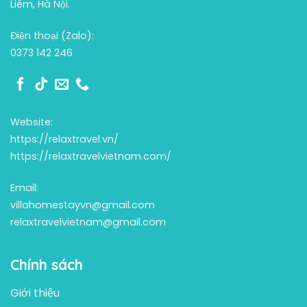
Liêm, Hà Nội.
Điện thoại (Zalo):
0373 142 246
Website:
https://relaxtravel.vn/
https://relaxtravelvietnam.com/
Email:
villahomestayvn@gmail.com
relaxtravelvietnam@gmail.com
Chính sách
Giới thiệu