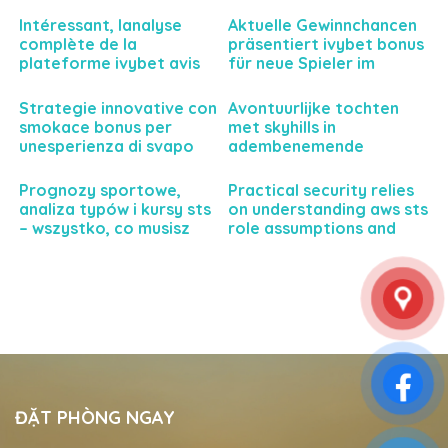
erwarten Sie
Intéressant, lanalyse
Aktuelle Gewinnchancen
complète de la
präsentiert ivybet bonus
plateforme ivybet avis
für neue Spieler im
pour parier sereinement
Sportwettenbereich
et intelligemment
Strategie innovative con
Avontuurlijke tochten
smokace bonus per
met skyhills in
unesperienza di svapo
adembenemende
personalizzata e senza
natuurgebieden
precedenti
Prognozy sportowe,
Practical security relies
analiza typów i kursy sts
on understanding aws sts
– wszystko, co musisz
role assumptions and
wiedzieć
temporary credentials
ĐẶT PHÒNG NGAY