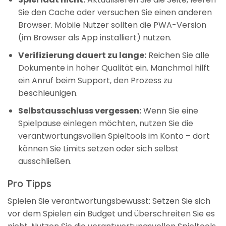
Sie den Cache oder versuchen Sie einen anderen
Browser. Mobile Nutzer sollten die PWA-Version
(im Browser als App installiert) nutzen.
Verifizierung dauert zu lange:
Reichen Sie alle
Dokumente in hoher Qualität ein. Manchmal hilft
ein Anruf beim Support, den Prozess zu
beschleunigen.
Selbstausschluss vergessen:
Wenn Sie eine
Spielpause einlegen möchten, nutzen Sie die
verantwortungsvollen Spieltools im Konto – dort
können Sie Limits setzen oder sich selbst
ausschließen.
Pro Tipps
Spielen Sie verantwortungsbewusst: Setzen Sie sich
vor dem Spielen ein Budget und überschreiten Sie es