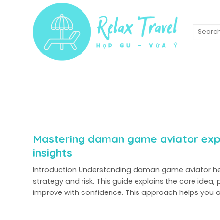
Skip
to
content
Mastering daman game aviator expe
insights
Introduction Understanding daman game aviator he
strategy and risk. This guide explains the core idea,
improve with confidence. This approach helps you
build steady...