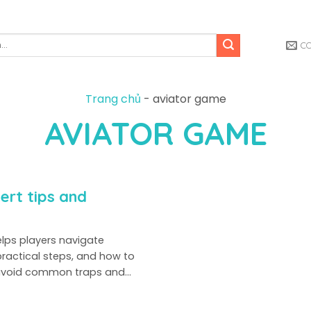
C
Trang chủ
-
aviator game
AVIATOR GAME
rt tips and
lps players navigate
 practical steps, and how to
 avoid common traps and