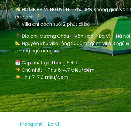
HOME BA VÌ NGUYỄN – khu 𝟒𝐏𝐍 không gian yên 
cực chill
Villa chỉ cách suối 2 phút đi bộ
Địa chỉ: Mường Cháu – Vân Hoà – Ba Vì – Hà Nội
Nguyên khu villa rộng 2000m² gồm: villa 3 ngủ &
phòng ngủ riêng
Cập nhật giá tháng 6 + 7
Chủ nhật – Thứ 6: 4.7 triệu/đêm
Thứ 7: 7.6 triệu/đêm
Trang chủ
-
Ba Vì