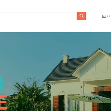
C
)
E