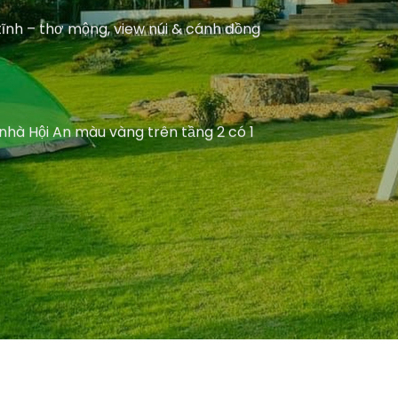
tĩnh – thơ mộng, view núi & cánh đồng
 nhà Hội An màu vàng trên tầng 2 có 1