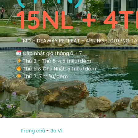
15NL + 4T
MD HIDEAWAY RETREAT – 4PN NGHỈ DƯỠNG TẠI
Cập nhật giá tháng 6 + 7
Thứ 2 – Thứ 5: 4.5 triệu/đêm
Thứ 6 & Chủ Nhật: 5 triệu/đêm
Thứ 7: 7 triệu/đêm
Trang chủ
-
Ba Vì