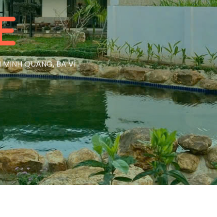
E
 MINH QUANG, BA VÌ