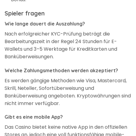
Spieler fragen
Wie lange dauert die Auszahlung?
Nach erfolgreicher KYC-Prüfung beträgt die
Bearbeitungszeit in der Regel 24 Stunden für E-
Wallets und 3–5 Werktage für Kreditkarten und
Banküberweisungen.
Welche Zahlungsmethoden werden akzeptiert?
Es werden gängige Methoden wie Visa, Mastercard,
Skrill, Neteller, Sofortüberweisung und
Banküberweisung angeboten. Kryptowährungen sind
nicht immer verfügbar.
Gibt es eine mobile App?
Das Casino bietet keine native App in den offiziellen
Stores an, jedoch eine voll funktionsfähige mobile-