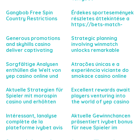
Gangbob Free Spin
Érdekes sportesemények
Country Restrictions
részletes áttekintése a
https://bets-match-
hu.com felületén
keresztül a nyerési
Generous promotions
Strategic planning
esélyekhez
and skyhills casino
involving winmatch
deliver captivating
unlocks remarkable
gaming experiences
business potential today
today
Sorgfältige Analysen
Atrações únicas e a
enthüllen die Welt von
experiência viciante do
yep casino online und
smokace casino online
dessen Einfluss auf deine
para jogadores
Spielerfahrung
exigentes
Aktuelle Strategien für
Excellent rewards await
Spieler mit morospin
players venturing into
casino und erhöhten
the world of yep casino
Gewinnmöglichkeiten
gaming
erwarten Sie
Intéressant, lanalyse
Aktuelle Gewinnchancen
complète de la
präsentiert ivybet bonus
plateforme ivybet avis
für neue Spieler im
pour parier sereinement
Sportwettenbereich
et intelligemment