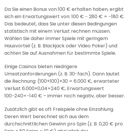
Da Sie einen Bonus von 100 € erhalten haben, ergibt
sich ein Erwartungswert von: 100 € − 280 € = −180 €.
Das bedeutet, dass Sie unter diesen Bedingungen
statistisch mit einem Verlust rechnen müssen.
Wählen Sie daher immer Spiele mit geringem
Hausvorteil (z. B. Blackjack oder Video Poker) und
achten Sie auf Ausnahmen für bestimmte Spiele.
Einige Casinos bieten niedrigere
Umsatzanforderungen (z. B. 30-fach). Dann lautet
die Rechnung: (100+100)×30 = 6.000 €, erwarteter
Verlust 6.000×0,04=240 €, Erwartungswert
100−240=−140 € – immer noch negativ, aber besser.
Zusätzlich gibt es oft Freispiele ohne Einzahlung.
Deren Wert berechnet sich aus dem
durchschnittlichen Gewinn pro Spin (z. B. 0,20 € pro