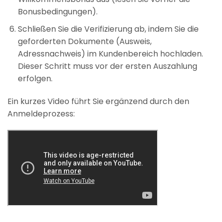
Bonusbedingungen).
Schließen Sie die Verifizierung ab, indem Sie die
geforderten Dokumente (Ausweis,
Adressnachweis) im Kundenbereich hochladen.
Dieser Schritt muss vor der ersten Auszahlung
erfolgen.
Ein kurzes Video führt Sie ergänzend durch den
Anmeldeprozess: