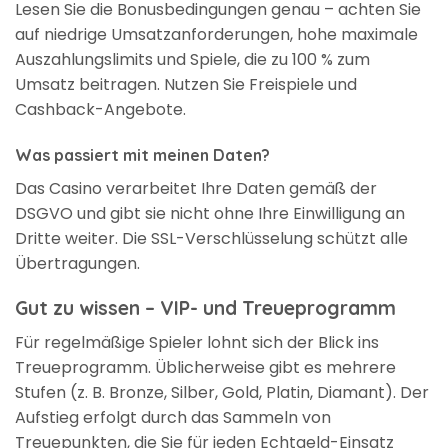
Lesen Sie die Bonusbedingungen genau – achten Sie
auf niedrige Umsatzanforderungen, hohe maximale
Auszahlungslimits und Spiele, die zu 100 % zum
Umsatz beitragen. Nutzen Sie Freispiele und
Cashback-Angebote.
Was passiert mit meinen Daten?
Das Casino verarbeitet Ihre Daten gemäß der
DSGVO und gibt sie nicht ohne Ihre Einwilligung an
Dritte weiter. Die SSL-Verschlüsselung schützt alle
Übertragungen.
Gut zu wissen – VIP- und Treueprogramm
Für regelmäßige Spieler lohnt sich der Blick ins
Treueprogramm. Üblicherweise gibt es mehrere
Stufen (z. B. Bronze, Silber, Gold, Platin, Diamant). Der
Aufstieg erfolgt durch das Sammeln von
Treuepunkten, die Sie für jeden Echtgeld-Einsatz