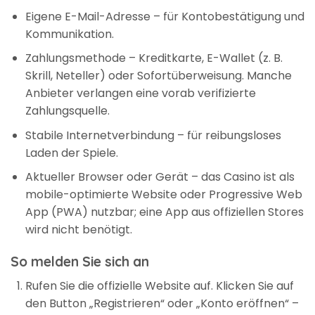
Eigene E-Mail-Adresse – für Kontobestätigung und
Kommunikation.
Zahlungsmethode – Kreditkarte, E-Wallet (z. B.
Skrill, Neteller) oder Sofortüberweisung. Manche
Anbieter verlangen eine vorab verifizierte
Zahlungsquelle.
Stabile Internetverbindung – für reibungsloses
Laden der Spiele.
Aktueller Browser oder Gerät – das Casino ist als
mobile-optimierte Website oder Progressive Web
App (PWA) nutzbar; eine App aus offiziellen Stores
wird nicht benötigt.
So melden Sie sich an
Rufen Sie die offizielle Website auf. Klicken Sie auf
den Button „Registrieren“ oder „Konto eröffnen“ –