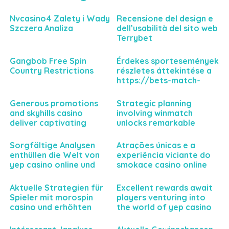
Nvcasino4 Zalety i Wady
Recensione del design e
Szczera Analiza
dell’usabilità del sito web
Terrybet
Gangbob Free Spin
Érdekes sportesemények
Country Restrictions
részletes áttekintése a
https://bets-match-
hu.com felületén
keresztül a nyerési
Generous promotions
Strategic planning
esélyekhez
and skyhills casino
involving winmatch
deliver captivating
unlocks remarkable
gaming experiences
business potential today
today
Sorgfältige Analysen
Atrações únicas e a
enthüllen die Welt von
experiência viciante do
yep casino online und
smokace casino online
dessen Einfluss auf deine
para jogadores
Spielerfahrung
exigentes
Aktuelle Strategien für
Excellent rewards await
Spieler mit morospin
players venturing into
casino und erhöhten
the world of yep casino
Gewinnmöglichkeiten
gaming
erwarten Sie