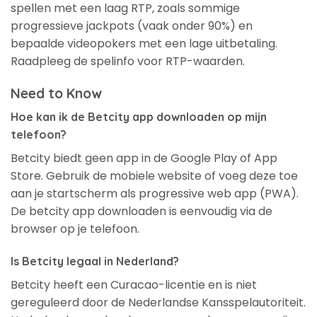
spellen met een laag RTP, zoals sommige
progressieve jackpots (vaak onder 90%) en
bepaalde videopokers met een lage uitbetaling.
Raadpleeg de spelinfo voor RTP-waarden.
Need to Know
Hoe kan ik de Betcity app downloaden op mijn
telefoon?
Betcity biedt geen app in de Google Play of App
Store. Gebruik de mobiele website of voeg deze toe
aan je startscherm als progressive web app (PWA).
De betcity app downloaden is eenvoudig via de
browser op je telefoon.
Is Betcity legaal in Nederland?
Betcity heeft een Curacao-licentie en is niet
gereguleerd door de Nederlandse Kansspelautoriteit.