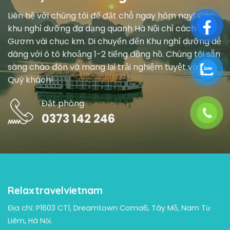
Liên hệ với chúng tôi để đặt chỗ ngay hôm nay! Các
khu nghỉ dưỡng đa dạng quanh Hà Nội chỉ cách Hồ
Gươm vài chục km. Di chuyển đến Khu nghỉ dưỡng dễ
dàng với ô tô khoảng 1-2 tiếng đồng hồ. Chúng tôi sẵn
sàng chào đón và mang lại trải nghiệm tuyệt vời cho
Quý khách!
Đặt phòng
0373 142 246
Relaxtravelvietnam
Địa chỉ: P1603 CT1, Dreamtown Coma6, Tây Mỗ, Nam Từ
Liêm, Hà Nội.