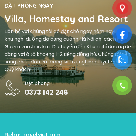
ĐẶT PHÒNG NGAY
Villa, Homestay and Resort
Liên hệ với chúng tôi để đặt chỗ ngay hôm nay! Các
khu nghỉ dưỡng đa dạng quanh Hà Nội chỉ cách Hồ
Gươm vài chục km. Di chuyển đến Khu nghỉ dưỡng dễ
dàng với ô tô khoảng 1-2 tiếng đồng hồ. Chúng tôi sẵn
sàng chào đón và mang lại trải nghiệm tuyệt vời cho
Quý khách!
Đặt phòng
0373 142 246
Relaxtravelvietnam