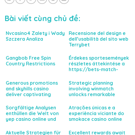
Bài viết cùng chủ đề:
Nvcasino4 Zalety i Wady
Recensione del design e
Szczera Analiza
dell’usabilità del sito web
Terrybet
Gangbob Free Spin
Érdekes sportesemények
Country Restrictions
részletes áttekintése a
https://bets-match-
hu.com felületén
keresztül a nyerési
Generous promotions
Strategic planning
esélyekhez
and skyhills casino
involving winmatch
deliver captivating
unlocks remarkable
gaming experiences
business potential today
today
Sorgfältige Analysen
Atrações únicas e a
enthüllen die Welt von
experiência viciante do
yep casino online und
smokace casino online
dessen Einfluss auf deine
para jogadores
Spielerfahrung
exigentes
Aktuelle Strategien für
Excellent rewards await