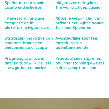
Spieler mit morospin
players venturing into
casino und erhöhten
the world of yep casino
Gewinnmöglichkeiten
gaming
erwarten Sie
Intéressant, lanalyse
Aktuelle Gewinnchancen
complète de la
präsentiert ivybet bonus
plateforme ivybet avis
für neue Spieler im
pour parier sereinement
Sportwettenbereich
et intelligemment
Strategie innovative con
Avontuurlijke tochten
smokace bonus per
met skyhills in
unesperienza di svapo
adembenemende
personalizzata e senza
natuurgebieden
precedenti
Prognozy sportowe,
Practical security relies
analiza typów i kursy sts
on understanding aws sts
– wszystko, co musisz
role assumptions and
wiedzieć
temporary credentials