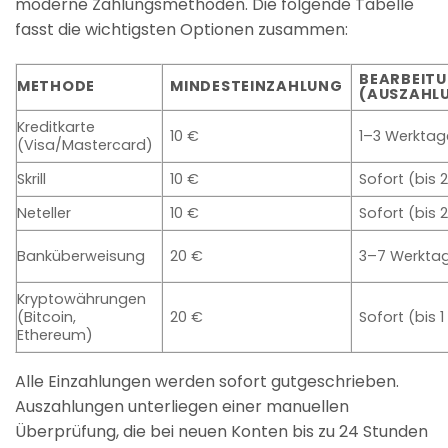
moderne Zahlungsmethoden. Die folgende Tabelle
fasst die wichtigsten Optionen zusammen:
BEARBEITU
METHODE
MINDESTEINZAHLUNG
(AUSZAHL
Kreditkarte
10 €
1–3 Werktag
(Visa/Mastercard)
Skrill
10 €
Sofort (bis 
Neteller
10 €
Sofort (bis 
Banküberweisung
20 €
3–7 Werkta
Kryptowährungen
(Bitcoin,
20 €
Sofort (bis 1
Ethereum)
Alle Einzahlungen werden sofort gutgeschrieben.
Auszahlungen unterliegen einer manuellen
Überprüfung, die bei neuen Konten bis zu 24 Stunden