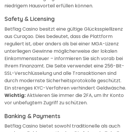
niedrigem Hausvorteil erfüllen können.
Safety & Licensing
Betflag Casino besitzt eine gültige Glücksspiellizenz
aus Curaçao. Dies bedeutet, dass die Plattform
reguliert ist, aber anders als bei einer MGA-Lizenz
unterliegen Gewinne möglicherweise der lokalen
Einkommenssteuer – informieren Sie sich vorab bei
Ihrem Finanzamt. Die Seite verwendet eine 256-Bit-
SSL-Verschlüsselung und alle Transaktionen sind
durch modernste Sicherheitsprotokolle geschützt.
Ein strenges KYC-Verfahren verhindert Geldwäsche.
Wichtig:
Aktivieren Sie immer die 2FA, um Ihr Konto
vor unbefugtem Zugriff zu schützen.
Banking & Payments
Betflag Casino bietet sowohl traditionelle als auch