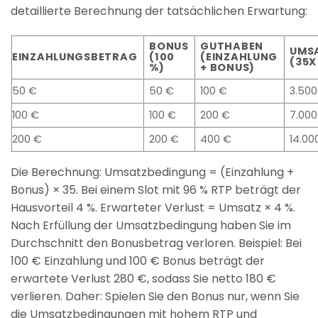
detaillierte Berechnung der tatsächlichen Erwartung:
BONUS
GUTHABEN
UMS
EINZAHLUNGSBETRAG
(100
(EINZAHLUNG
(35X
%)
+ BONUS)
50 €
50 €
100 €
3.500
100 €
100 €
200 €
7.000
200 €
200 €
400 €
14.00
Die Berechnung: Umsatzbedingung = (Einzahlung +
Bonus) × 35. Bei einem Slot mit 96 % RTP beträgt der
Hausvorteil 4 %. Erwarteter Verlust = Umsatz × 4 %.
Nach Erfüllung der Umsatzbedingung haben Sie im
Durchschnitt den Bonusbetrag verloren. Beispiel: Bei
100 € Einzahlung und 100 € Bonus beträgt der
erwartete Verlust 280 €, sodass Sie netto 180 €
verlieren. Daher: Spielen Sie den Bonus nur, wenn Sie
die Umsatzbedingungen mit hohem RTP und