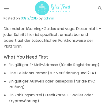
Skip
to
content
Posted on
03/12/2015
by
admin
Die meisten iGaming-Guides sind vage. Dieser nicht –
jeder Schritt hier ist spezifisch, umsetzbar und
basiert auf der tatsächlichen Funktionsweise der
Plattform.
What You Need First
Ein gültiger E-Mail-Adresse (für die Registrierung)
Eine Telefonnummer (zur Verifizierung und 2FA)
Ein gültiger Ausweis oder Reisepass (für die KYC-
Prüfung)
Ein Zahlungsmittel (Kreditkarte, E-Wallet oder
Kryptowährung)