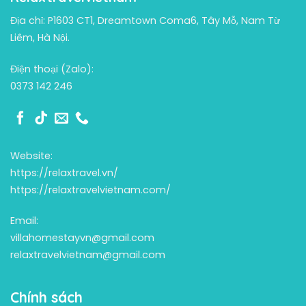
Địa chỉ: P1603 CT1, Dreamtown Coma6, Tây Mỗ, Nam Từ
Liêm, Hà Nội.
Điện thoại (Zalo):
0373 142 246
Website:
https://relaxtravel.vn/
https://relaxtravelvietnam.com/
Email:
villahomestayvn@gmail.com
relaxtravelvietnam@gmail.com
Chính sách