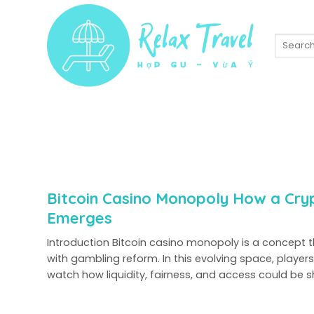
Skip
to
content
Bitcoin Casino Monopoly How a Cry
Emerges
Introduction Bitcoin casino monopoly is a concept 
with gambling reform. In this evolving space, player
watch how liquidity, fairness, and access could be
ecosystem....