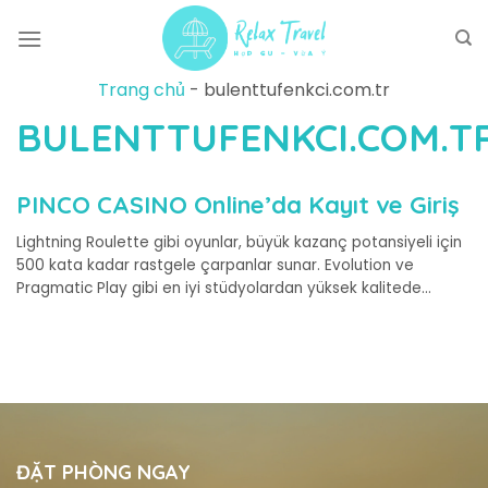
Skip
to
content
Trang chủ
-
bulenttufenkci.com.tr
BULENTTUFENKCI.COM.T
PINCO CASINO Online’da Kayıt ve Giriş
Lightning Roulette gibi oyunlar, büyük kazanç potansiyeli için
500 kata kadar rastgele çarpanlar sunar. Evolution ve
Pragmatic Play gibi en iyi stüdyolardan yüksek kalitede
yayınlanan 70’ten fazla farklı masada yerinizi alabilirsiniz.
IPhone ve iPad kullanıcıları...
ĐẶT PHÒNG NGAY