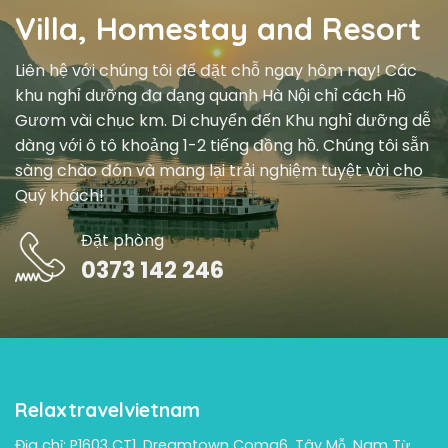
Villa, Homestay and Resort
Liên hệ với chúng tôi để đặt chỗ ngay hôm nay! Các
khu nghỉ dưỡng đa dạng quanh Hà Nội chỉ cách Hồ
Gươm vài chục km. Di chuyển đến Khu nghỉ dưỡng dễ
dàng với ô tô khoảng 1-2 tiếng đồng hồ. Chúng tôi sẵn
sàng chào đón và mang lại trải nghiệm tuyệt vời cho
Quý khách!
Đặt phòng
0373 142 246
Relaxtravelvietnam
Địa chỉ: P1603 CT1, Dreamtown Coma6, Tây Mỗ, Nam Từ