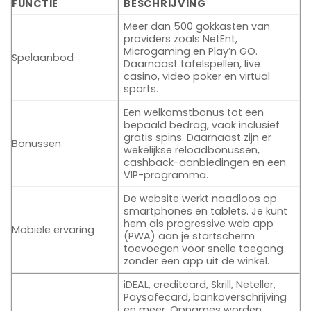
FUNCTIE
BESCHRIJVING
Meer dan 500 gokkasten van
providers zoals NetEnt,
Microgaming en Play’n GO.
Spelaanbod
Daarnaast tafelspellen, live
casino, video poker en virtual
sports.
Een welkomstbonus tot een
bepaald bedrag, vaak inclusief
gratis spins. Daarnaast zijn er
Bonussen
wekelijkse reloadbonussen,
cashback-aanbiedingen en een
VIP-programma.
De website werkt naadloos op
smartphones en tablets. Je kunt
hem als progressive web app
Mobiele ervaring
(PWA) aan je startscherm
toevoegen voor snelle toegang
zonder een app uit de winkel.
iDEAL, creditcard, Skrill, Neteller,
Paysafecard, bankoverschrijving
en meer. Opnames worden