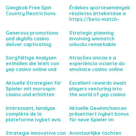
Gangbob Free Spin
Érdekes sportesemények
Country Restrictions
részletes áttekintése a
https://bets-match-
hu.com felületén
keresztül a nyerési
Generous promotions
Strategic planning
esélyekhez
and skyhills casino
involving winmatch
deliver captivating
unlocks remarkable
gaming experiences
business potential today
today
Sorgfältige Analysen
Atrações únicas e a
enthüllen die Welt von
experiência viciante do
yep casino online und
smokace casino online
dessen Einfluss auf deine
para jogadores
Spielerfahrung
exigentes
Aktuelle Strategien für
Excellent rewards await
Spieler mit morospin
players venturing into
casino und erhöhten
the world of yep casino
Gewinnmöglichkeiten
gaming
erwarten Sie
Intéressant, lanalyse
Aktuelle Gewinnchancen
complète de la
präsentiert ivybet bonus
plateforme ivybet avis
für neue Spieler im
pour parier sereinement
Sportwettenbereich
et intelligemment
Strategie innovative con
Avontuurlijke tochten