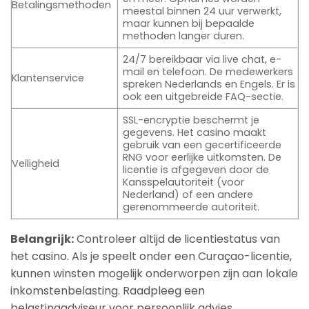
Betalingsmethoden
meestal binnen 24 uur verwerkt,
maar kunnen bij bepaalde
methoden langer duren.
24/7 bereikbaar via live chat, e-
mail en telefoon. De medewerkers
Klantenservice
spreken Nederlands en Engels. Er is
ook een uitgebreide FAQ-sectie.
SSL-encryptie beschermt je
gegevens. Het casino maakt
gebruik van een gecertificeerde
RNG voor eerlijke uitkomsten. De
Veiligheid
licentie is afgegeven door de
Kansspelautoriteit (voor
Nederland) of een andere
gerenommeerde autoriteit.
Belangrijk:
Controleer altijd de licentiestatus van
het casino. Als je speelt onder een Curaçao-licentie,
kunnen winsten mogelijk onderworpen zijn aan lokale
inkomstenbelasting. Raadpleeg een
belastingadviseur voor persoonlijk advies.