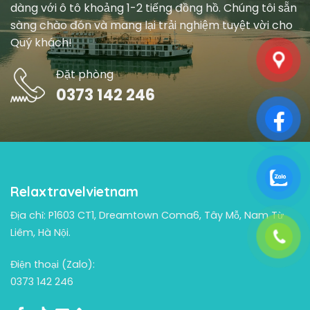
dàng với ô tô khoảng 1-2 tiếng đồng hồ. Chúng tôi sẵn
sàng chào đón và mang lại trải nghiệm tuyệt vời cho
Quý khách!
Đặt phòng
0373 142 246
Relaxtravelvietnam
Địa chỉ: P1603 CT1, Dreamtown Coma6, Tây Mỗ, Nam Từ
Liêm, Hà Nội.
Điện thoại (Zalo):
0373 142 246