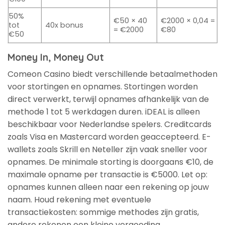
50%
€50 × 40
€2000 × 0,04 =
tot
40x bonus
= €2000
€80
€50
Money In, Money Out
Comeon Casino biedt verschillende betaalmethoden
voor stortingen en opnames. Stortingen worden
direct verwerkt, terwijl opnames afhankelijk van de
methode 1 tot 5 werkdagen duren. iDEAL is alleen
beschikbaar voor Nederlandse spelers. Creditcards
zoals Visa en Mastercard worden geaccepteerd. E-
wallets zoals Skrill en Neteller zijn vaak sneller voor
opnames. De minimale storting is doorgaans €10, de
maximale opname per transactie is €5000. Let op:
opnames kunnen alleen naar een rekening op jouw
naam. Houd rekening met eventuele
transactiekosten: sommige methodes zijn gratis,
andere rekenen een kleine vergoeding.