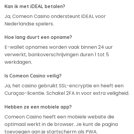
Kan ik met iDEAL betalen?
Ja, Comeon Casino ondersteunt iDEAL voor
Nederlandse spelers.
Hoe lang duurt een opname?
E-wallet opnames worden vaak binnen 24 uur
verwerkt, bankoverschrijvingen duren 1 tot 5
werkdagen.
Is Comeon Casino veilig?
Ja, het casino gebruikt SSL-encryptie en heeft een
Curaçao-licentie. Schakel 2FA in voor extra veiligheid.
Hebben ze een mobiele app?
Comeon Casino heeft een mobiele website die
optimaal werkt in de browser. Je kunt de pagina
toevoegen aan je startscherm als PWA.