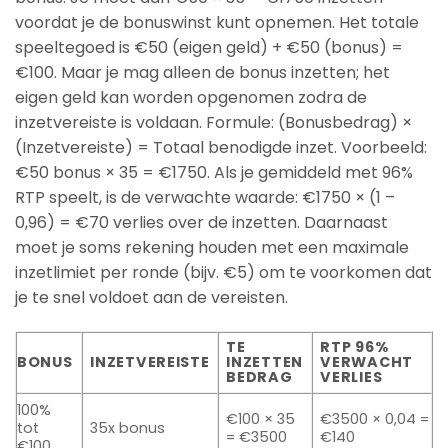
voordat je de bonuswinst kunt opnemen. Het totale
speeltegoed is €50 (eigen geld) + €50 (bonus) =
€100. Maar je mag alleen de bonus inzetten; het
eigen geld kan worden opgenomen zodra de
inzetvereiste is voldaan. Formule: (Bonusbedrag) ×
(Inzetvereiste) = Totaal benodigde inzet. Voorbeeld:
€50 bonus × 35 = €1750. Als je gemiddeld met 96%
RTP speelt, is de verwachte waarde: €1750 × (1 –
0,96) = €70 verlies over de inzetten. Daarnaast
moet je soms rekening houden met een maximale
inzetlimiet per ronde (bijv. €5) om te voorkomen dat
je te snel voldoet aan de vereisten.
TE
RTP 96%
BONUS
INZETVEREISTE
INZETTEN
VERWACHT
BEDRAG
VERLIES
100%
€100 × 35
€3500 × 0,04 =
tot
35x bonus
= €3500
€140
€100