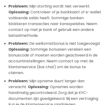
Probleem:
Mijn storting wordt niet verwerkt.
Oplossing:
Controleer of je bankkaart of e-wallet
voldoende saldo heeft. Sommige banken
blokkeren transacties naar kansspelsites. Neem
contact op met je bank of gebruik een andere
betaalmethode.
Probleem:
De welkomstbonus is niet toegevoegd.
Oplossing:
Sommige bonussen vereisen een
bonuscode of moeten worden geactiveerd in de
accountinstellingen. Neem contact op met de
klantenservice (live chat) om de bonus te
claimen.
Probleem:
Mijn opname duurt langer dan
verwacht.
Oplossing:
Opnames worden
handmatig gecontroleerd. Zorg dat je KYC-
documenten zijn goedgekeurd. Bij een vertraging
kun je de klantenservice raadplegen.