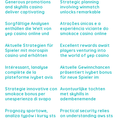
keresztül a nyerési
Generous promotions
Strategic planning
esélyekhez
and skyhills casino
involving winmatch
deliver captivating
unlocks remarkable
gaming experiences
business potential today
today
Sorgfältige Analysen
Atrações únicas e a
enthüllen die Welt von
experiência viciante do
yep casino online und
smokace casino online
dessen Einfluss auf deine
para jogadores
Spielerfahrung
exigentes
Aktuelle Strategien für
Excellent rewards await
Spieler mit morospin
players venturing into
casino und erhöhten
the world of yep casino
Gewinnmöglichkeiten
gaming
erwarten Sie
Intéressant, lanalyse
Aktuelle Gewinnchancen
complète de la
präsentiert ivybet bonus
plateforme ivybet avis
für neue Spieler im
pour parier sereinement
Sportwettenbereich
et intelligemment
Strategie innovative con
Avontuurlijke tochten
smokace bonus per
met skyhills in
unesperienza di svapo
adembenemende
personalizzata e senza
natuurgebieden
precedenti
Prognozy sportowe,
Practical security relies
analiza typów i kursy sts
on understanding aws sts