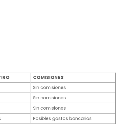
TIRO
COMISIONES
Sin comisiones
Sin comisiones
Sin comisiones
s
Posibles gastos bancarios