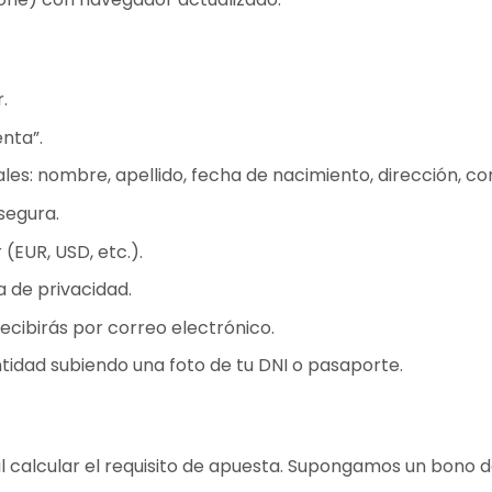
.
enta”.
es: nombre, apellido, fecha de nacimiento, dirección, co
segura.
(EUR, USD, etc.).
a de privacidad.
ecibirás por correo electrónico.
entidad subiendo una foto de tu DNI o pasaporte.
ial calcular el requisito de apuesta. Supongamos un bono 