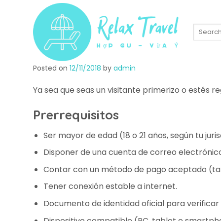
Skip
to
content
Posted on
12/11/2018
by
admin
Ya sea que seas un visitante primerizo o estés 
Prerrequisitos
Ser mayor de edad (18 o 21 años, según tu juris
Disponer de una cuenta de correo electrónico
Contar con un método de pago aceptado (tarj
Tener conexión estable a internet.
Documento de identidad oficial para verificar
Dispositivo compatible (PC, tablet o smartp