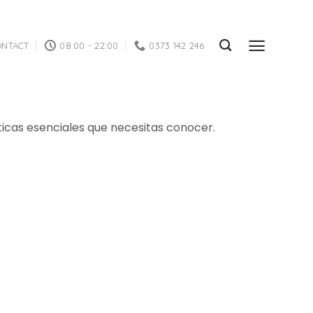
ONTACT
08:00 - 22:00
0373 142 246
sticas esenciales que necesitas conocer.