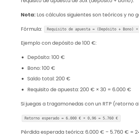
requisito de apuesta de 30x (depósito + bono).
Nota:
Los cálculos siguientes son teóricos y no 
Fórmula:
Requisito de apuesta = (Depósito + Bono) ×
Ejemplo con depósito de 100 €:
Depósito: 100 €
Bono: 100 €
Saldo total: 200 €
Requisito de apuesta: 200 € × 30 = 6.000 €
Si juegas a tragamonedas con un RTP (retorno al
Retorno esperado = 6.000 € × 0,96 = 5.760 €
Pérdida esperada teórica: 6.000 € – 5.760 € = 24