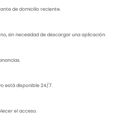
nte de domicilio reciente.
no, sin necesidad de descargar una aplicación.
anancias.
vo está disponible 24/7.
blecer el acceso.