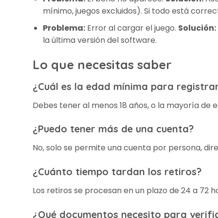
mínimo, juegos excluidos). Si todo está correc
Problema:
Error al cargar el juego.
Solución:
la última versión del software.
Lo que necesitas saber
¿Cuál es la edad mínima para registr
Debes tener al menos 18 años, o la mayoría de e
¿Puedo tener más de una cuenta?
No, solo se permite una cuenta por persona, direc
¿Cuánto tiempo tardan los retiros?
Los retiros se procesan en un plazo de 24 a 72 
¿Qué documentos necesito para verifi