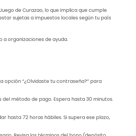
de Juego de Curazao, lo que implica que cumple
estar sujetas a impuestos locales según tu país
o a organizaciones de ayuda.
 la opción “¿Olvidaste tu contraseña?” para
s del método de pago. Espera hasta 30 minutos.
ar hasta 72 horas hábiles. Si supera ese plazo,
ario. Revisa los términos del bono (depósito