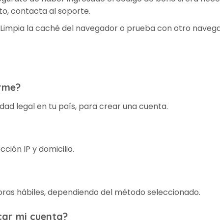
to, contacta al soporte.
Limpia la caché del navegador o prueba con otro navegador
arme?
dad legal en tu país, para crear una cuenta.
ción IP y domicilio.
horas hábiles, dependiendo del método seleccionado.
car mi cuenta?