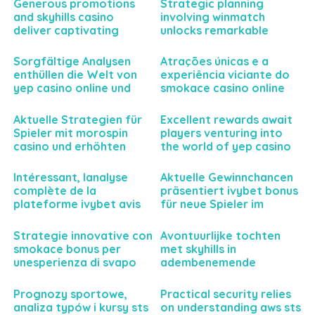
Generous promotions
Strategic planning
esélyekhez
and skyhills casino
involving winmatch
deliver captivating
unlocks remarkable
gaming experiences
business potential today
today
Sorgfältige Analysen
Atrações únicas e a
enthüllen die Welt von
experiência viciante do
yep casino online und
smokace casino online
dessen Einfluss auf deine
para jogadores
Spielerfahrung
exigentes
Aktuelle Strategien für
Excellent rewards await
Spieler mit morospin
players venturing into
casino und erhöhten
the world of yep casino
Gewinnmöglichkeiten
gaming
erwarten Sie
Intéressant, lanalyse
Aktuelle Gewinnchancen
complète de la
präsentiert ivybet bonus
plateforme ivybet avis
für neue Spieler im
pour parier sereinement
Sportwettenbereich
et intelligemment
Strategie innovative con
Avontuurlijke tochten
smokace bonus per
met skyhills in
unesperienza di svapo
adembenemende
personalizzata e senza
natuurgebieden
precedenti
Prognozy sportowe,
Practical security relies
analiza typów i kursy sts
on understanding aws sts