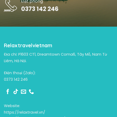
Đặt phòng
0373 142 246
Relaxtravelvietnam
Địa chỉ: P1603 CT1, Dreamtown Coma6, Tây Mỗ, Nam Từ
Liêm, Hà Nội.
Điện thoại (Zalo):
0373 142 246
Website:
https://relaxtravel.vn/