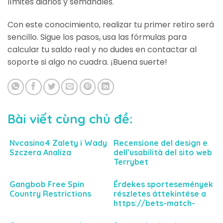
límites diarios y semanales.
Con este conocimiento, realizar tu primer retiro será
sencillo. Sigue los pasos, usa las fórmulas para
calcular tu saldo real y no dudes en contactar al
soporte si algo no cuadra. ¡Buena suerte!
Bài viết cùng chủ đề:
Nvcasino4 Zalety i Wady
Recensione del design e
Szczera Analiza
dell’usabilità del sito web
Terrybet
Gangbob Free Spin
Érdekes sportesemények
Country Restrictions
részletes áttekintése a
https://bets-match-
hu.com felületén
keresztül a nyerési