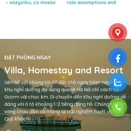
– wszystko, co musisz
role assumptions and
wiedzieć
temporary credentials
ĐẶT PHÒNG NGAY
Villa, Homestay and Resort
Liên hệ với chúng tôi để đặt chỗ ngay hôm nay! Các
khu nghỉ dưỡng đa dạng quanh Hà Nội chỉ cách Hồ
Gươm vài chục km. Di chuyển đến Khu nghỉ dưỡng dễ
dàng với ô tô khoảng 1-2 tiếng đồng hồ. Chúng tôi sẵn
sàng chào đón và mang lại trải nghiệm tuyệt vời cho
Quý khách!