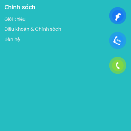
Chính sách
Giới thiệu
Điều khoản & Chính sách
Liên hệ