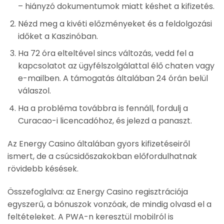
– hiányzó dokumentumok miatt késhet a kifizetés.
Nézd meg a kivéti előzményeket és a feldolgozási
időket a Kaszinóban.
Ha 72 óra elteltével sincs változás, vedd fel a
kapcsolatot az ügyfélszolgálattal élő chaten vagy
e-mailben. A támogatás általában 24 órán belül
válaszol.
Ha a probléma továbbra is fennáll, fordulj a
Curacao-i licencadóhoz, és jelezd a panaszt.
Az Energy Casino általában gyors kifizetéseiről
ismert, de a csúcsidőszakokban előfordulhatnak
rövidebb késések.
Összefoglalva: az Energy Casino regisztrációja
egyszerű, a bónuszok vonzóak, de mindig olvasd el a
feltételeket. A PWA-n keresztül mobilról is