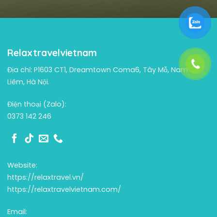
Relaxtravelvietnam
Địa chỉ: P1603 CT1, Dreamtown Coma6, Tây Mỗ, Nam Từ
Liêm, Hà Nội.
Điện thoại (Zalo):
0373 142 246
Website:
https://relaxtravel.vn/
https://relaxtravelvietnam.com/
Email: