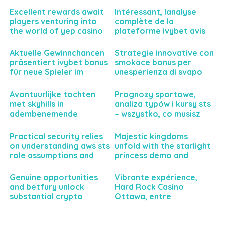
exigentes
erwarten Sie
Excellent rewards await
Intéressant, lanalyse
players venturing into
complète de la
the world of yep casino
plateforme ivybet avis
gaming
pour parier sereinement
et intelligemment
Aktuelle Gewinnchancen
Strategie innovative con
präsentiert ivybet bonus
smokace bonus per
für neue Spieler im
unesperienza di svapo
Sportwettenbereich
personalizzata e senza
precedenti
Avontuurlijke tochten
Prognozy sportowe,
met skyhills in
analiza typów i kursy sts
adembenemende
– wszystko, co musisz
natuurgebieden
wiedzieć
Practical security relies
Majestic kingdoms
on understanding aws sts
unfold with the starlight
role assumptions and
princess demo and
temporary credentials
rewarding bonus
features
Genuine opportunities
Vibrante expérience,
and betfury unlock
Hard Rock Casino
substantial crypto
Ottawa, entre
casino rewards today
divertissement et
sensations fortes