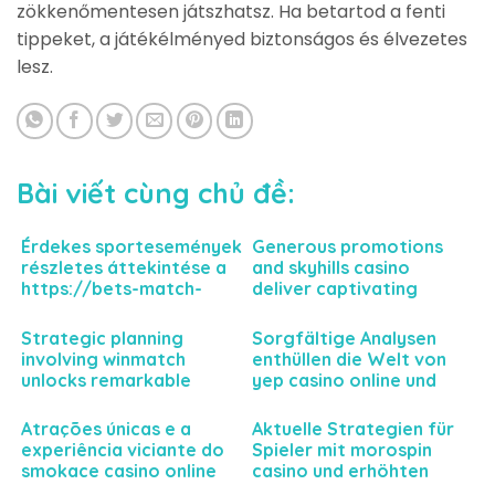
zökkenőmentesen játszhatsz. Ha betartod a fenti
tippeket, a játékélményed biztonságos és élvezetes
lesz.
Bài viết cùng chủ đề:
Érdekes sportesemények
Generous promotions
részletes áttekintése a
and skyhills casino
https://bets-match-
deliver captivating
hu.com felületén
gaming experiences
keresztül a nyerési
today
Strategic planning
Sorgfältige Analysen
esélyekhez
involving winmatch
enthüllen die Welt von
unlocks remarkable
yep casino online und
business potential today
dessen Einfluss auf deine
Spielerfahrung
Atrações únicas e a
Aktuelle Strategien für
experiência viciante do
Spieler mit morospin
smokace casino online
casino und erhöhten
para jogadores
Gewinnmöglichkeiten