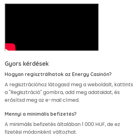
Gyors kérdések
Hogyan regisztrálhatok az Energy Casinón?
A regisztrációhoz látogasd meg a weboldalt, kattints
a "Regisztráció" gombra, add meg adataidat, és
erősítsd meg az e-mail címed.
Mennyi a minimális befizetés?
A minimális befizetés általában 1 000 HUF, de ez
fizetési módonként változhat.