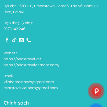
Địa chỉ: P1603 CT1, Dreamtown Coma6, Tây Mỗ, Nam Từ
Liêm, Hà Nội.
Điện thoại (Zalo):
0373 142 246
Website:
https://relaxtravel.vn/
https://relaxtravelvietnam.com/
Email:
villahomestayvn@gmail.com
relaxtravelvietnam@gmail.com
Chính sách