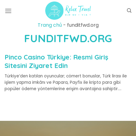
Skip
to
content
Trang chủ
-
funditfwd.org
FUNDITFWD.ORG
Pinco Casino Türkiye: Resmi Giriş
Sitesini Ziyaret Edin
Türkiye’den katılan oyuncular; cömert bonuslar, Türk lirası ile
işlem yapma imkânı ve Papara, Payfix ile kripto para gibi
popüler ödeme yöntemlerine erişim avantajına sahiptir.
Ayrıca güçlü hoş geldin paketi, yeni oyunculara cazip bir
başlangıç sunar....