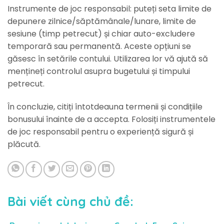
Instrumente de joc responsabil: puteți seta limite de
depunere zilnice/săptămânale/lunare, limite de
sesiune (timp petrecut) și chiar auto-excludere
temporară sau permanentă. Aceste opțiuni se
găsesc în setările contului. Utilizarea lor vă ajută să
mențineți controlul asupra bugetului și timpului
petrecut.
În concluzie, citiți întotdeauna termenii și condițiile
bonusului înainte de a accepta. Folosiți instrumentele
de joc responsabil pentru o experiență sigură și
plăcută.
Bài viết cùng chủ đề: