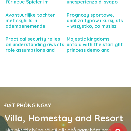
für neue Spieler im
unesperienza di svapo
Sportwettenbereich
personalizzata e senza
precedenti
Avontuurlijke tochten
Prognozy sportowe,
met skyhills in
analiza typów i kursy sts
adembenemende
– wszystko, co musisz
natuurgebieden
wiedzieć
Practical security relies
Majestic kingdoms
on understanding aws sts
unfold with the starlight
role assumptions and
princess demo and
temporary credentials
rewarding bonus
features
ĐẶT PHÒNG NGAY
Villa, Homestay and Resort
Liên hệ với chúng tôi để đặt chỗ ngay hôm nay! Các