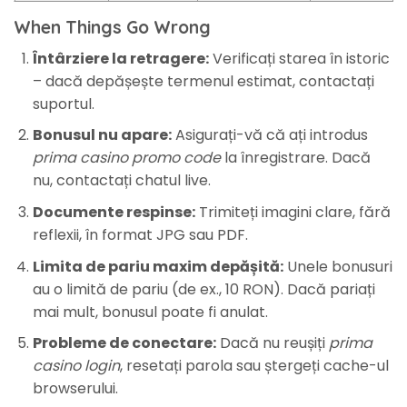
When Things Go Wrong
Întârziere la retragere:
Verificați starea în istoric
– dacă depășește termenul estimat, contactați
suportul.
Bonusul nu apare:
Asigurați-vă că ați introdus
prima casino promo code
la înregistrare. Dacă
nu, contactați chatul live.
Documente respinse:
Trimiteți imagini clare, fără
reflexii, în format JPG sau PDF.
Limita de pariu maxim depășită:
Unele bonusuri
au o limită de pariu (de ex., 10 RON). Dacă pariați
mai mult, bonusul poate fi anulat.
Probleme de conectare:
Dacă nu reușiți
prima
casino login
, resetați parola sau ștergeți cache-ul
browserului.