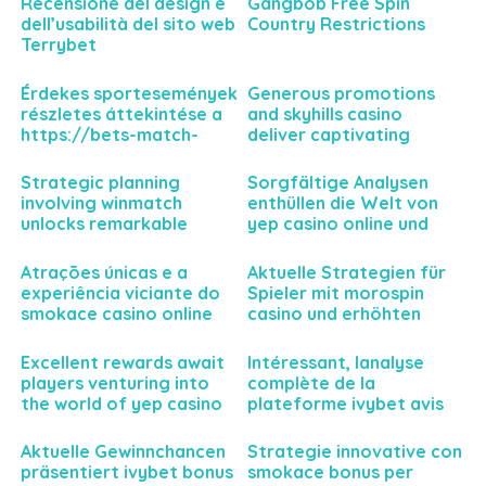
Recensione del design e
Gangbob Free Spin
dell’usabilità del sito web
Country Restrictions
Terrybet
Érdekes sportesemények
Generous promotions
részletes áttekintése a
and skyhills casino
https://bets-match-
deliver captivating
hu.com felületén
gaming experiences
keresztül a nyerési
today
Strategic planning
Sorgfältige Analysen
esélyekhez
involving winmatch
enthüllen die Welt von
unlocks remarkable
yep casino online und
business potential today
dessen Einfluss auf deine
Spielerfahrung
Atrações únicas e a
Aktuelle Strategien für
experiência viciante do
Spieler mit morospin
smokace casino online
casino und erhöhten
para jogadores
Gewinnmöglichkeiten
exigentes
erwarten Sie
Excellent rewards await
Intéressant, lanalyse
players venturing into
complète de la
the world of yep casino
plateforme ivybet avis
gaming
pour parier sereinement
et intelligemment
Aktuelle Gewinnchancen
Strategie innovative con
präsentiert ivybet bonus
smokace bonus per