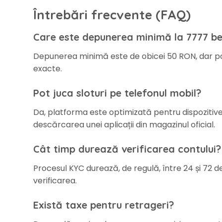
Întrebări frecvente (FAQ)
Care este depunerea minimă la 7777 be
Depunerea minimă este de obicei 50 RON, dar poat
exacte.
Pot juca sloturi pe telefonul mobil?
Da, platforma este optimizată pentru dispozitiv
descărcarea unei aplicații din magazinul oficial.
Cât timp durează verificarea contului?
Procesul KYC durează, de regulă, între 24 și 72 d
verificarea.
Există taxe pentru retrageri?