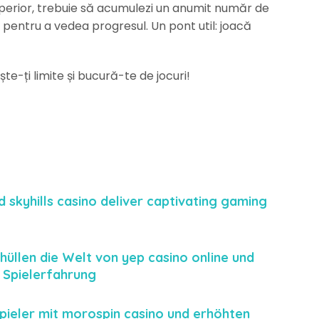
uperior, trebuie să acumulezi un anumit număr de
” pentru a vedea progresul. Un pont util: joacă
e-ți limite și bucură-te de jocuri!
skyhills casino deliver captivating gaming
hüllen die Welt von yep casino online und
e Spielerfahrung
Spieler mit morospin casino und erhöhten