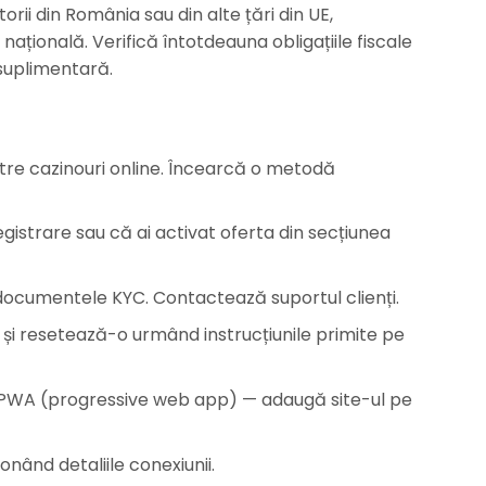
rii din România sau din alte țări din UE,
a națională. Verifică întotdeauna obligațiile fiscale
suplimentară.
tre cazinouri online. Încearcă o metodă
gistrare sau că ai activat oferta din secțiunea
te documentele KYC. Contactează suportul clienți.
 și resetează-o urmând instrucțiunile primite pe
 PWA (progressive web app) — adaugă site-ul pe
nând detaliile conexiunii.