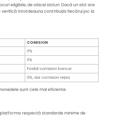
ri eligibile, de obicei sloturi. Dacă un slot are
verifică întotdeauna contribuția fiecărui joc la
COMISION
0%
0%
Posibil comision bancar
0%, dar comision rețea
omonedele sunt cele mai eficiente.
ă platforma respectă standarde minime de