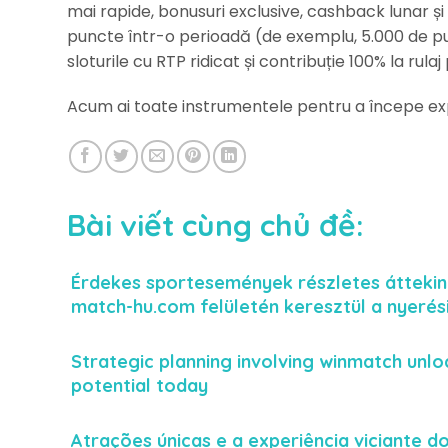
mai rapide, bonusuri exclusive, cashback lunar 
puncte într-o perioadă (de exemplu, 5.000 de punc
sloturile cu RTP ridicat și contribuție 100% la rul
Acum ai toate instrumentele pentru a începe exper
Bài viết cùng chủ đề:
Érdekes sportesemények részletes áttekint
match-hu.com felületén keresztül a nyerés
Strategic planning involving winmatch unl
potential today
Atrações únicas e a experiência viciante d