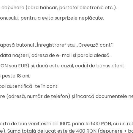
 depunere (card bancar, portofel electronic etc.).
 bonusului, pentru a evita surprizele neplăcute.
i apasă butonul „Înregistrare” sau „Creează cont”.
ta nașterii, adresa de e-mail și parola aleasă.
 sau EUR) și, dacă este cazul, codul de bonus oferit.
 peste 18 ani.
poi autentifică-te în cont.
are (adresă, număr de telefon) și încarcă documentele ne
ta de bun venit este de 100% până la 500 RON, cu un rul
). Suma totală de jucat este de 400 RON (depunere + bonu