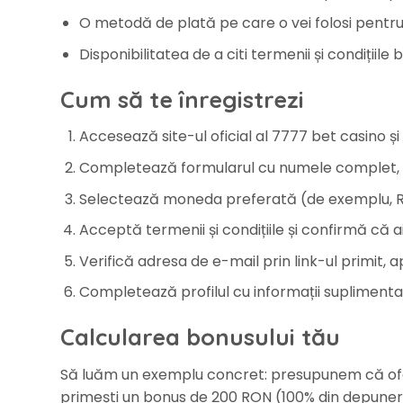
O metodă de plată pe care o vei folosi pentru
Disponibilitatea de a citi termenii și condițiile
Cum să te înregistrezi
Accesează site-ul oficial al 7777 bet casino ș
Completează formularul cu numele complet, da
Selectează moneda preferată (de exemplu, RON
Acceptă termenii și condițiile și confirmă că ai
Verifică adresa de e-mail prin link-ul primit, a
Completează profilul cu informații supliment
Calcularea bonusului tău
Să luăm un exemplu concret: presupunem că ofer
primești un bonus de 200 RON (100% din depunere