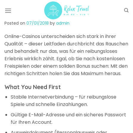
Skip
to
content
Posted on
07/01/2018
by
admin
Online-Casinos unterscheiden sich stark in ihrer
Qualität – dieser Leitfaden durchbricht das Rauschen
und behandelt nur das, was für ein reibungsloses
Erlebnis wirklich zählt. Egal, ob Sie nach kostenlosen
Freispielen oder einem soliden Bonus suchen: Mit den
richtigen Schritten holen Sie das Maximum heraus.
What You Need First
Stabile Internetverbindung – für reibungslose
Spiele und schnelle Einzahlungen.
Gültige E-Mail-Adresse und ein sicheres Passwort
für Ihren Account.
Ausweisdokument (Personalausweis oder