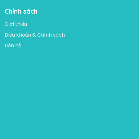
Chính sách
Giới thiệu
Điều khoản & Chính sách
Liên hệ