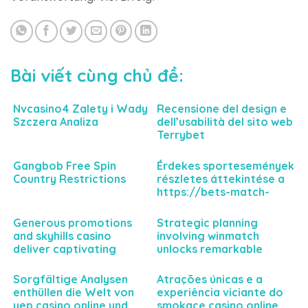
Bài viết cùng chủ đề:
Nvcasino4 Zalety i Wady
Recensione del design e
Szczera Analiza
dell’usabilità del sito web
Terrybet
Gangbob Free Spin
Érdekes sportesemények
Country Restrictions
részletes áttekintése a
https://bets-match-
hu.com felületén
keresztül a nyerési
Generous promotions
Strategic planning
esélyekhez
and skyhills casino
involving winmatch
deliver captivating
unlocks remarkable
gaming experiences
business potential today
today
Sorgfältige Analysen
Atrações únicas e a
enthüllen die Welt von
experiência viciante do
yep casino online und
smokace casino online