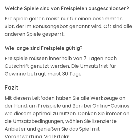
Welche Spiele sind von Freispielen ausgeschlossen?
Freispiele gelten meist nur für einen bestimmten
Slot, der im Bonusangebot genannt wird. Oft sind alle
anderen Spiele gesperrt.
Wie lange sind Freispiele gültig?
Freispiele müssen innerhalb von 7 Tagen nach
Gutschrift genutzt werden. Die Umsatzfrist für
Gewinne beträgt meist 30 Tage.
Fazit
Mit diesem Leitfaden haben Sie alle Werkzeuge an
der Hand, um Freispiele und Boni bei Online-Casinos
wie diesem optimal zu nutzen. Denken Sie immer an
die Umsatzbedingungen, wählen Sie lizenzierte
Anbieter und genießen Sie das Spiel mit
Verantwortung. Viel Erfolg!