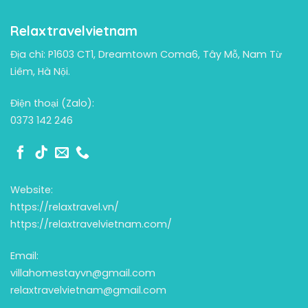
Relaxtravelvietnam
Địa chỉ: P1603 CT1, Dreamtown Coma6, Tây Mỗ, Nam Từ
Liêm, Hà Nội.
Điện thoại (Zalo):
0373 142 246
Website:
https://relaxtravel.vn/
https://relaxtravelvietnam.com/
Email:
villahomestayvn@gmail.com
relaxtravelvietnam@gmail.com