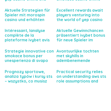
dessen Einfluss auf deine
para jogadores
Spielerfahrung
exigentes
Aktuelle Strategien für
Excellent rewards await
Spieler mit morospin
players venturing into
casino und erhöhten
the world of yep casino
Gewinnmöglichkeiten
gaming
erwarten Sie
Intéressant, lanalyse
Aktuelle Gewinnchancen
complète de la
präsentiert ivybet bonus
plateforme ivybet avis
für neue Spieler im
pour parier sereinement
Sportwettenbereich
et intelligemment
Strategie innovative con
Avontuurlijke tochten
smokace bonus per
met skyhills in
unesperienza di svapo
adembenemende
personalizzata e senza
natuurgebieden
precedenti
Prognozy sportowe,
Practical security relies
analiza typów i kursy sts
on understanding aws sts
– wszystko, co musisz
role assumptions and
wiedzieć
temporary credentials