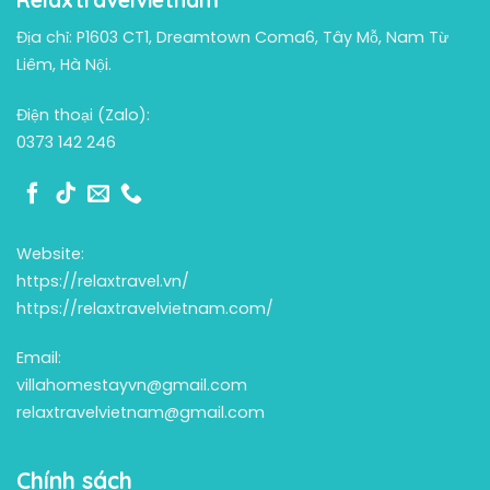
Địa chỉ: P1603 CT1, Dreamtown Coma6, Tây Mỗ, Nam Từ
Liêm, Hà Nội.
Điện thoại (Zalo):
0373 142 246
Website:
https://relaxtravel.vn/
https://relaxtravelvietnam.com/
Email:
villahomestayvn@gmail.com
relaxtravelvietnam@gmail.com
Chính sách