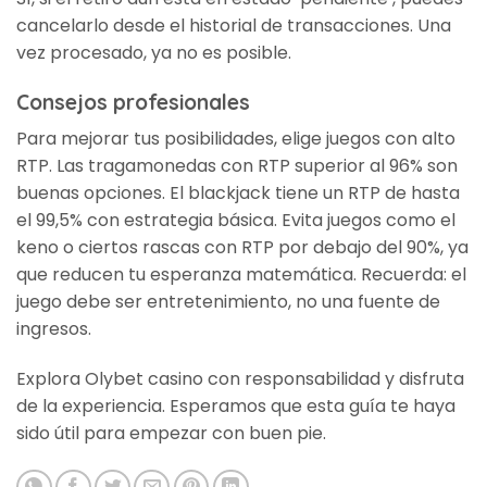
cancelarlo desde el historial de transacciones. Una
vez procesado, ya no es posible.
Consejos profesionales
Para mejorar tus posibilidades, elige juegos con alto
RTP. Las tragamonedas con RTP superior al 96% son
buenas opciones. El blackjack tiene un RTP de hasta
el 99,5% con estrategia básica. Evita juegos como el
keno o ciertos rascas con RTP por debajo del 90%, ya
que reducen tu esperanza matemática. Recuerda: el
juego debe ser entretenimiento, no una fuente de
ingresos.
Explora Olybet casino con responsabilidad y disfruta
de la experiencia. Esperamos que esta guía te haya
sido útil para empezar con buen pie.