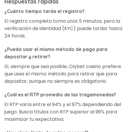
Respuestas rápidas
¿Cuánto tiempo tarda el registro?
El registro completo toma unos 5 minutos, pero la
verificación de identidad (KYC) puede tardar hasta
24 horas.
¿Puedo usar el mismo método de pago para
depositar y retirar?
Sí, siempre que sea posible, Olybet casino prefiere
que uses el mismo método para retirar que para
depositar, aunque no siempre es obligatorio.
¿Cuál es el RTP promedio de las tragamonedas?
El RTP varía entre el 94% y el 97% dependiendo del
juego. Busca títulos con RTP superior al 96% para
maximizar tu expectativa.