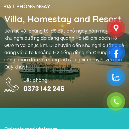
ĐẶT PHÒNG NGAY
Villa, Homestay and Resort
Liên hệ với chúng tôi để đặt chỗ ngay hôm nay! Các
khu nghỉ dưỡng đa dạng quanh Hà Nội chỉ cách Hồ
Gươm vài chục km. Di chuyển đến Khu nghỉ dưỡng dễ
dàng với ô tô khoảng 1-2 tiếng đồng hồ. Chúng tôi sẵn
sàng chào đón và mang lại trải nghiệm tuyệt vời cho
Quý khách!
Đặt phòng
0373 142 246
Relaxtravelvietnam