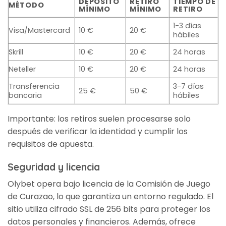
DEPÓSITO
RETIRO
TIEMPO DE
MÉTODO
MÍNIMO
MÍNIMO
RETIRO
1-3 días
Visa/Mastercard
10 €
20 €
hábiles
Skrill
10 €
20 €
24 horas
Neteller
10 €
20 €
24 horas
Transferencia
3-7 días
25 €
50 €
bancaria
hábiles
Importante: los retiros suelen procesarse solo
después de verificar la identidad y cumplir los
requisitos de apuesta.
Seguridad y licencia
Olybet opera bajo licencia de la Comisión de Juego
de Curazao, lo que garantiza un entorno regulado. El
sitio utiliza cifrado SSL de 256 bits para proteger los
datos personales y financieros. Además, ofrece