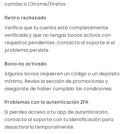
cambia a Chrome/Firefox.
Retiro rechazado
Verifica que tu cuenta esté completamente
verificada y que no tengas bonos activos con
requisitos pendientes. Contacta al soporte si el
problema persiste.
Bono no activado
Algunos bonos requieren un código o un depósito
mínimo. Revisa la sección de promociones y
asegúrate de haber cumplido las condiciones.
Problemas con la autenticación 2FA
Si pierdes acceso a tu app de autenticación,
contacta al soporte con tu identificación para
desactivarla temporalmente.