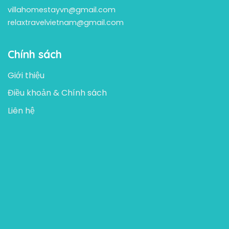
villahomestayvn@gmail.com
relaxtravelvietnam@gmail.com
Chính sách
Giới thiệu
Điều khoản & Chính sách
Liên hệ