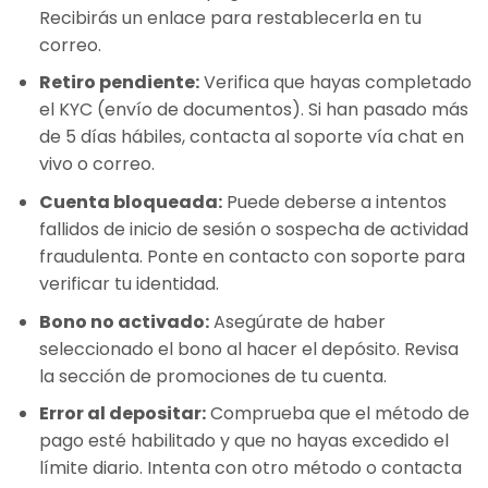
Recibirás un enlace para restablecerla en tu
correo.
Retiro pendiente:
Verifica que hayas completado
el KYC (envío de documentos). Si han pasado más
de 5 días hábiles, contacta al soporte vía chat en
vivo o correo.
Cuenta bloqueada:
Puede deberse a intentos
fallidos de inicio de sesión o sospecha de actividad
fraudulenta. Ponte en contacto con soporte para
verificar tu identidad.
Bono no activado:
Asegúrate de haber
seleccionado el bono al hacer el depósito. Revisa
la sección de promociones de tu cuenta.
Error al depositar:
Comprueba que el método de
pago esté habilitado y que no hayas excedido el
límite diario. Intenta con otro método o contacta