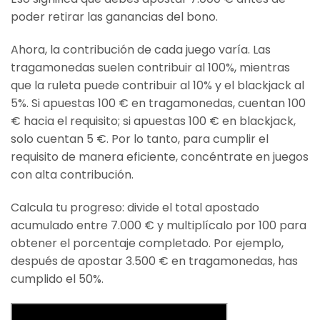
poder retirar las ganancias del bono.
Ahora, la contribución de cada juego varía. Las
tragamonedas suelen contribuir al 100%, mientras
que la ruleta puede contribuir al 10% y el blackjack al
5%. Si apuestas 100 € en tragamonedas, cuentan 100
€ hacia el requisito; si apuestas 100 € en blackjack,
solo cuentan 5 €. Por lo tanto, para cumplir el
requisito de manera eficiente, concéntrate en juegos
con alta contribución.
Calcula tu progreso: divide el total apostado
acumulado entre 7.000 € y multiplícalo por 100 para
obtener el porcentaje completado. Por ejemplo,
después de apostar 3.500 € en tragamonedas, has
cumplido el 50%.