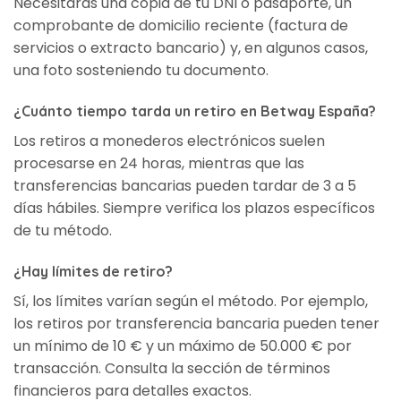
Necesitarás una copia de tu DNI o pasaporte, un
comprobante de domicilio reciente (factura de
servicios o extracto bancario) y, en algunos casos,
una foto sosteniendo tu documento.
¿Cuánto tiempo tarda un retiro en Betway España?
Los retiros a monederos electrónicos suelen
procesarse en 24 horas, mientras que las
transferencias bancarias pueden tardar de 3 a 5
días hábiles. Siempre verifica los plazos específicos
de tu método.
¿Hay límites de retiro?
Sí, los límites varían según el método. Por ejemplo,
los retiros por transferencia bancaria pueden tener
un mínimo de 10 € y un máximo de 50.000 € por
transacción. Consulta la sección de términos
financieros para detalles exactos.