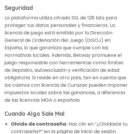
Seguridad
La plataforma utiliza cifrado SSL de 128 bits para
proteger tus datos personales y financieros. La
licencia de juego está emitida por la Dirección
General de Ordenación del Juego (DGOJ) en
España, lo que garantiza que cumple con las
normativas locales. Además, Betway promueve el
juego responsable con herramientas como límites
de depósito, autoexclusión y verificación de edad
obligatoria. Si reside en otro país, ten en cuenta que
los casinos con licencia de Curazao pueden imponer
impuestos locales sobre las ganancias, a diferencia
de las licencias MGA o española.
Cuando Algo Sale Mal
Olvido de contraseña:
Haz clic en “¿Olvidaste tu
contraseña?” en la página de inicio de sesión.