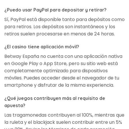
¿Puedo usar PayPal para depositar y retirar?
Sí, PayPal está disponible tanto para depósitos como
para retiros. Los depósitos son instantáneos y los
retiros suelen procesarse en menos de 24 horas.
¿El casino tiene aplicación móvil?
Betway España no cuenta con una aplicación nativa
en Google Play o App Store, pero su sitio web está
completamente optimizado para dispositivos
móviles. Puedes acceder desde el navegador de tu
smartphone y disfrutar de la misma experiencia.
¿Qué juegos contribuyen más al requisito de
apuesta?
Las tragamonedas contribuyen al 100%, mientras que
la ruleta y el blackjack suelen contribuir entre un 5%