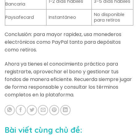
1-2 días hábiles
3-5 días hábiles
Bancaria
No disponible
Paysafecard
Instantáneo
para retiros
Conclusión: para mayor rapidez, usa monederos
electrónicos como PayPal tanto para depósitos
como retiros.
Ahora ya tienes el conocimiento práctico para
registrarte, aprovechar el bono y gestionar tus
fondos de manera eficiente. Recuerda siempre jugar
de forma responsable y consultar los términos
completos en la plataforma.
Bài viết cùng chủ đề: