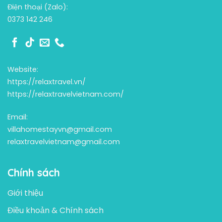
Điện thoại (Zalo):
0373 142 246
Website:
https://relaxtravel.vn/
https://relaxtravelvietnam.com/
Email:
villahomestayvn@gmail.com
relaxtravelvietnam@gmail.com
Chính sách
Giới thiệu
Điều khoản & Chính sách