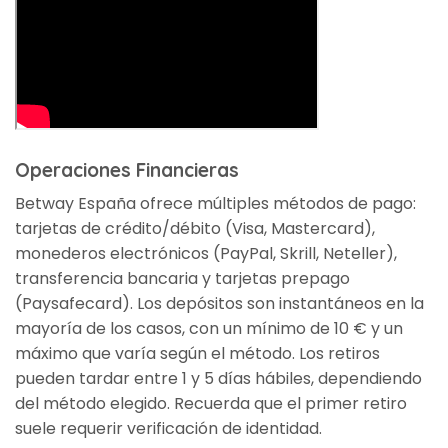
Operaciones Financieras
Betway España ofrece múltiples métodos de pago:
tarjetas de crédito/débito (Visa, Mastercard),
monederos electrónicos (PayPal, Skrill, Neteller),
transferencia bancaria y tarjetas prepago
(Paysafecard). Los depósitos son instantáneos en la
mayoría de los casos, con un mínimo de 10 € y un
máximo que varía según el método. Los retiros
pueden tardar entre 1 y 5 días hábiles, dependiendo
del método elegido. Recuerda que el primer retiro
suele requerir verificación de identidad.