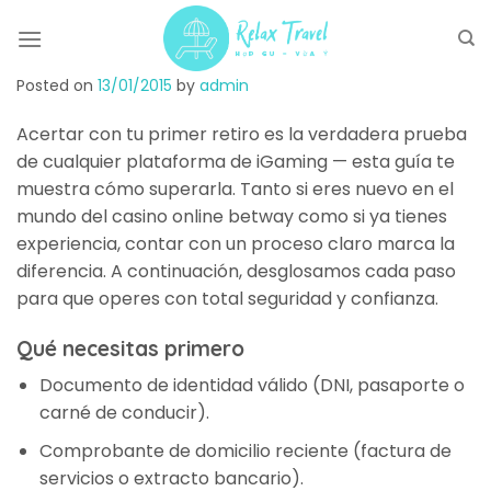
Skip
to
content
Posted on
13/01/2015
by
admin
Acertar con tu primer retiro es la verdadera prueba
de cualquier plataforma de iGaming — esta guía te
muestra cómo superarla. Tanto si eres nuevo en el
mundo del casino online betway como si ya tienes
experiencia, contar con un proceso claro marca la
diferencia. A continuación, desglosamos cada paso
para que operes con total seguridad y confianza.
Qué necesitas primero
Documento de identidad válido (DNI, pasaporte o
carné de conducir).
Comprobante de domicilio reciente (factura de
servicios o extracto bancario).