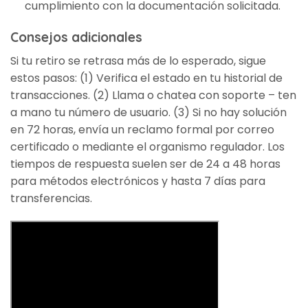
cumplimiento con la documentación solicitada.
Consejos adicionales
Si tu retiro se retrasa más de lo esperado, sigue
estos pasos: (1) Verifica el estado en tu historial de
transacciones. (2) Llama o chatea con soporte – ten
a mano tu número de usuario. (3) Si no hay solución
en 72 horas, envía un reclamo formal por correo
certificado o mediante el organismo regulador. Los
tiempos de respuesta suelen ser de 24 a 48 horas
para métodos electrónicos y hasta 7 días para
transferencias.