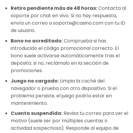
Retiro pendiente más de 48 horas:
Contacta al
soporte por chat en vivo. Si no hay respuesta,
envía un correo a soporte@casino.com con tu ID
de usuario.
Bono no acreditado:
Comprueba si has
introducido el código promocional correcto. El
bono suele activarse automáticamente tras el
depósito; si no, reclámalo en la sección de
promociones.
Juego no cargado:
Limpia la caché del
navegador o prueba con otro dispositivo. Si el
problema persiste, el juego podría estar en
mantenimiento.
Cuenta suspendida:
Revisa tu correo para ver el
motivo (suele ser por múltiples cuentas o
actividad sospechosa). Responde al equipo de