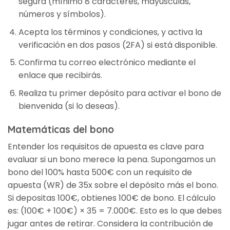
segura (mínimo 8 caracteres, mayúsculas,
números y símbolos).
Acepta los términos y condiciones, y activa la
verificación en dos pasos (2FA) si está disponible.
Confirma tu correo electrónico mediante el
enlace que recibirás.
Realiza tu primer depósito para activar el bono de
bienvenida (si lo deseas).
Matemáticas del bono
Entender los requisitos de apuesta es clave para
evaluar si un bono merece la pena. Supongamos un
bono del 100% hasta 500€ con un requisito de
apuesta (WR) de 35x sobre el depósito más el bono.
Si depositas 100€, obtienes 100€ de bono. El cálculo
es: (100€ + 100€) × 35 = 7.000€. Esto es lo que debes
jugar antes de retirar. Considera la contribución de