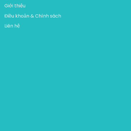
Giới thiệu
Điều khoản & Chính sách
Liên hệ