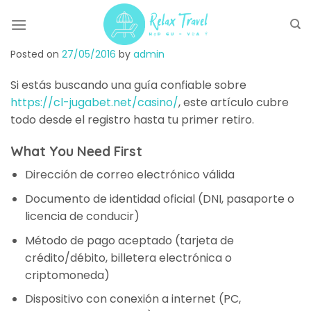
Skip
to
content
Posted on
27/05/2016
by
admin
Si estás buscando una guía confiable sobre
https://cl-jugabet.net/casino/
, este artículo cubre
todo desde el registro hasta tu primer retiro.
What You Need First
Dirección de correo electrónico válida
Documento de identidad oficial (DNI, pasaporte o
licencia de conducir)
Método de pago aceptado (tarjeta de
crédito/débito, billetera electrónica o
criptomoneda)
Dispositivo con conexión a internet (PC,