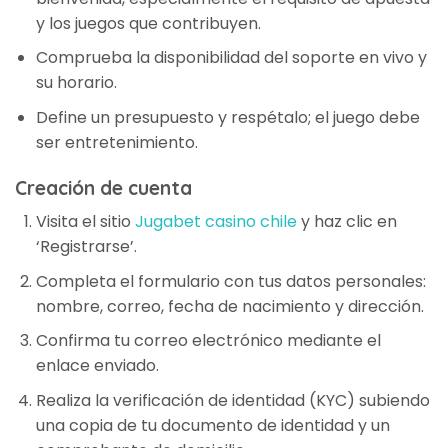
y los juegos que contribuyen.
Comprueba la disponibilidad del soporte en vivo y
su horario.
Define un presupuesto y respétalo; el juego debe
ser entretenimiento.
Creación de cuenta
Visita el sitio
Jugabet casino chile
y haz clic en
‘Registrarse’.
Completa el formulario con tus datos personales:
nombre, correo, fecha de nacimiento y dirección.
Confirma tu correo electrónico mediante el
enlace enviado.
Realiza la verificación de identidad (KYC) subiendo
una copia de tu documento de identidad y un