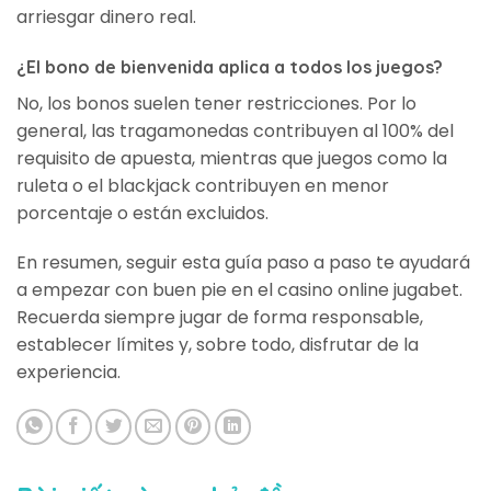
arriesgar dinero real.
¿El bono de bienvenida aplica a todos los juegos?
No, los bonos suelen tener restricciones. Por lo
general, las tragamonedas contribuyen al 100% del
requisito de apuesta, mientras que juegos como la
ruleta o el blackjack contribuyen en menor
porcentaje o están excluidos.
En resumen, seguir esta guía paso a paso te ayudará
a empezar con buen pie en el casino online jugabet.
Recuerda siempre jugar de forma responsable,
establecer límites y, sobre todo, disfrutar de la
experiencia.