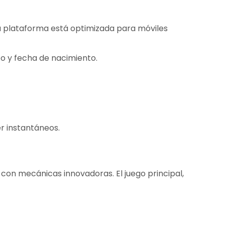
la plataforma está optimizada para móviles
co y fecha de nacimiento.
r instantáneos.
 con mecánicas innovadoras. El juego principal,