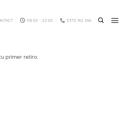
ONTACT
08:00 - 22:00
0373 142 246
tu primer retiro.