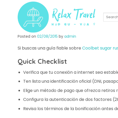
Skip
to
content
Posted on
02/08/2015
by
admin
Si buscas una guía fiable sobre
Coolbet sugar ru
Quick Checklist
Verifica que tu conexión a internet sea establ
Ten lista una identificación oficial (DNI, pasa
Elige un método de pago que ofrezca retiros
Configura la autenticación de dos factores (
Revisa los términos de la bonificación antes d