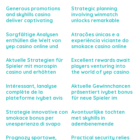
hu.com felületén
keresztül a nyerési
Generous promotions
Strategic planning
esélyekhez
and skyhills casino
involving winmatch
deliver captivating
unlocks remarkable
gaming experiences
business potential today
today
Sorgfältige Analysen
Atrações únicas e a
enthüllen die Welt von
experiência viciante do
yep casino online und
smokace casino online
dessen Einfluss auf deine
para jogadores
Spielerfahrung
exigentes
Aktuelle Strategien für
Excellent rewards await
Spieler mit morospin
players venturing into
casino und erhöhten
the world of yep casino
Gewinnmöglichkeiten
gaming
erwarten Sie
Intéressant, lanalyse
Aktuelle Gewinnchancen
complète de la
präsentiert ivybet bonus
plateforme ivybet avis
für neue Spieler im
pour parier sereinement
Sportwettenbereich
et intelligemment
Strategie innovative con
Avontuurlijke tochten
smokace bonus per
met skyhills in
unesperienza di svapo
adembenemende
personalizzata e senza
natuurgebieden
precedenti
Prognozy sportowe,
Practical security relies