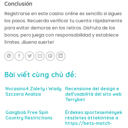
Conclusión
Registrarse en este casino online es sencillo si sigues
los pasos. Recuerda verificar tu cuenta rápidamente
para evitar demoras en los retiros. Disfruta de los
bonos, pero juega con responsabilidad y establece
límites. ¡Buena suerte!
Bài viết cùng chủ đề:
Nvcasino4 Zalety i Wady
Recensione del design e
Szczera Analiza
dell’usabilità del sito web
Terrybet
Gangbob Free Spin
Érdekes sportesemények
Country Restrictions
részletes áttekintése a
https://bets-match-