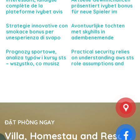
complète de la
präsentiert ivybet bonus
plateforme ivybet avis
für neue Spieler im
pour parier sereinement
Sportwettenbereich
et intelligemment
Strategie innovative con
Avontuurlijke tochten
smokace bonus per
met skyhills in
unesperienza di svapo
adembenemende
personalizzata e senza
natuurgebieden
precedenti
Prognozy sportowe,
Practical security relies
analiza typów i kursy sts
on understanding aws sts
– wszystko, co musisz
role assumptions and
wiedzieć
temporary credentials
ĐẶT PHÒNG NGAY
Villa, Homestay and Resort