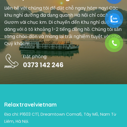
Liên hệ với chúng tôi để đặt chỗ ngay hôm nay! Các
khu nghỉ dưỡng đa dạng quanh Hà Nội chỉ cách Hồ
Gươm vài chục km. Di chuyển đến Khu nghỉ dưỡng dễ
dàng với ô tô khoảng 1-2 tiếng đồng hồ. Chúng tôi sẵn
sàng chào đón và mang lại trải nghiệm tuyệt vời cho
Quý khách!
Đặt phòng
0373 142 246
Relaxtravelvietnam
Địa chỉ: P1603 CT1, Dreamtown Coma6, Tây Mỗ, Nam Từ
Liêm, Hà Nội.