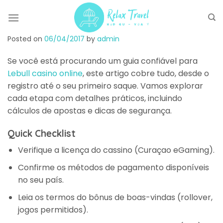
Skip
to
content
Posted on
06/04/2017
by
admin
Se você está procurando um guia confiável para
Lebull casino online
, este artigo cobre tudo, desde o
registro até o seu primeiro saque. Vamos explorar
cada etapa com detalhes práticos, incluindo
cálculos de apostas e dicas de segurança.
Quick Checklist
Verifique a licença do cassino (Curaçao eGaming).
Confirme os métodos de pagamento disponíveis
no seu país.
Leia os termos do bônus de boas-vindas (rollover,
jogos permitidos).