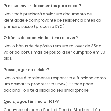
Preciso enviar documentos para sacar?
Sim, você precisará enviar um documento de
identidade e comprovante de residência antes do
primeiro saque (processo KYC).
O bônus de boas-vindas tem rollover?
Sim, o bônus de depósito tem um rollover de 35x o
valor do bônus mais depósito, a ser cumprido em 30
dias.
Posso jogar no celular?
Sim, o site é totalmente responsivo e funciona como
um aplicativo progressivo (PWA) – você pode
adicioná-lo à tela inicial do seu smartphone.
Quais jogos têm maior RTP?
Caça-níqueis como Book of Dead e Starburst têm