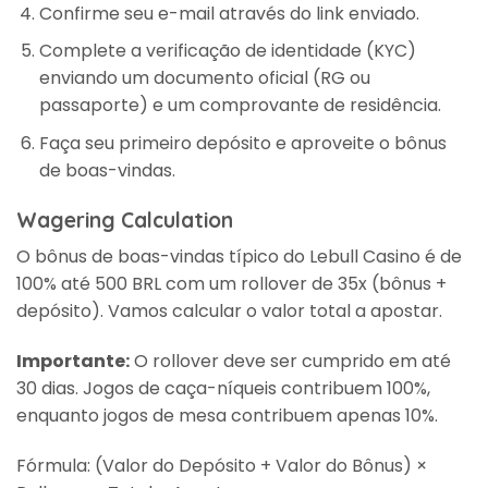
Confirme seu e-mail através do link enviado.
Complete a verificação de identidade (KYC)
enviando um documento oficial (RG ou
passaporte) e um comprovante de residência.
Faça seu primeiro depósito e aproveite o bônus
de boas-vindas.
Wagering Calculation
O bônus de boas-vindas típico do Lebull Casino é de
100% até 500 BRL com um rollover de 35x (bônus +
depósito). Vamos calcular o valor total a apostar.
Importante:
O rollover deve ser cumprido em até
30 dias. Jogos de caça-níqueis contribuem 100%,
enquanto jogos de mesa contribuem apenas 10%.
Fórmula: (Valor do Depósito + Valor do Bônus) ×