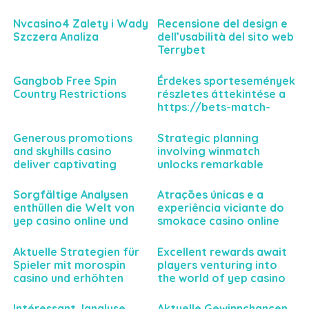
Nvcasino4 Zalety i Wady
Recensione del design e
Szczera Analiza
dell’usabilità del sito web
Terrybet
Gangbob Free Spin
Érdekes sportesemények
Country Restrictions
részletes áttekintése a
https://bets-match-
hu.com felületén
keresztül a nyerési
Generous promotions
Strategic planning
esélyekhez
and skyhills casino
involving winmatch
deliver captivating
unlocks remarkable
gaming experiences
business potential today
today
Sorgfältige Analysen
Atrações únicas e a
enthüllen die Welt von
experiência viciante do
yep casino online und
smokace casino online
dessen Einfluss auf deine
para jogadores
Spielerfahrung
exigentes
Aktuelle Strategien für
Excellent rewards await
Spieler mit morospin
players venturing into
casino und erhöhten
the world of yep casino
Gewinnmöglichkeiten
gaming
erwarten Sie
Intéressant, lanalyse
Aktuelle Gewinnchancen