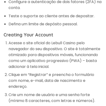
Configure a autenticação de dois fatores (2FA) na
conta.
Teste o suporte ao cliente antes de depositar.
Defina um limite de depósito pessoal.
Creating Your Account
Acesse o site oficial do Lebull Casino pelo
navegador do seu dispositivo. O site é totalmente
otimizado para dispositivos móveis, funcionando
como um aplicativo progressivo (PWA) – basta
adicionar à tela inicial.
Clique em “Registrar” e preencha o formulário
com nome, e-mail, data de nascimento e
endereço.
Crie um nome de usuário e uma senha forte
(mínimo 8 caracteres, com letras e números).