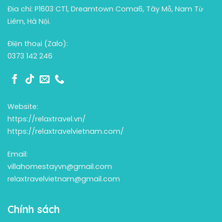
Địa chỉ: P1603 CT1, Dreamtown Coma6, Tây Mỗ, Nam Từ
Liêm, Hà Nội.
Điện thoại (Zalo):
0373 142 246
Website:
https://relaxtravel.vn/
https://relaxtravelvietnam.com/
Email:
villahomestayvn@gmail.com
relaxtravelvietnam@gmail.com
Chính sách