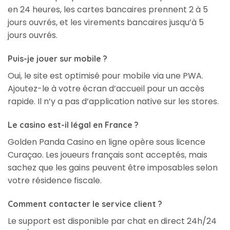
en 24 heures, les cartes bancaires prennent 2 à 5
jours ouvrés, et les virements bancaires jusqu’à 5
jours ouvrés.
Puis-je jouer sur mobile ?
Oui, le site est optimisé pour mobile via une PWA.
Ajoutez-le à votre écran d’accueil pour un accès
rapide. Il n’y a pas d’application native sur les stores.
Le casino est-il légal en France ?
Golden Panda Casino en ligne opère sous licence
Curaçao. Les joueurs français sont acceptés, mais
sachez que les gains peuvent être imposables selon
votre résidence fiscale.
Comment contacter le service client ?
Le support est disponible par chat en direct 24h/24