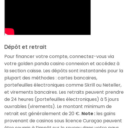
Dépôt et retrait
Pour financer votre compte, connectez-vous via
votre golden panda casino connexion et accédez à
la section caisse. Les dépôts sont instantanés pour la
plupart des méthodes : cartes bancaires,
portefeuilles électroniques comme Skrill ou Neteller,
et virements bancaires. Les retraits peuvent prendre
de 24 heures (portefeuilles électroniques) à 5 jours
ouvrables (virements). Le montant minimum de
retrait est généralement de 20 €.
Note :
les gains
provenant de casinos sous licence Curaçao peuvent
être soumis à l’impôt sur le revenu dans votre pays