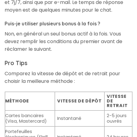
et 7j/7, ainsi que par e-mail. Le temps de réponse
moyen est de quelques minutes pour le chat.
Puis-je utiliser plusieurs bonus à la fois ?
Non, en général un seul bonus actif à la fois. Vous
devez remplir les conditions du premier avant de
réclamer le suivant.
Pro Tips
Comparez la vitesse de dépôt et de retrait pour
choisir la meilleure méthode :
VITESSE
MÉTHODE
VITESSE DE DÉPÔT
DE
RETRAIT
Cartes bancaires
2-5 jours
Instantané
(Visa, Mastercard)
ouvrés
Portefeuilles
électroniques (Skrill,
Instantané
24 heures