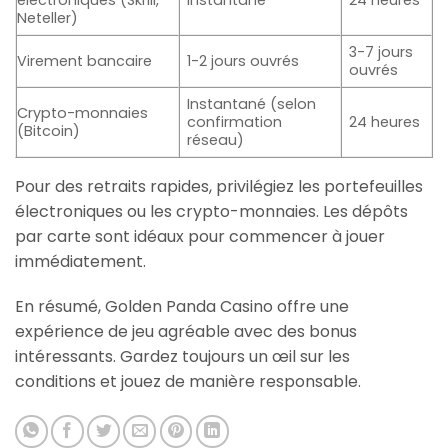
Neteller)
3-7 jours
Virement bancaire
1-2 jours ouvrés
ouvrés
Instantané (selon
Crypto-monnaies
confirmation
24 heures
(Bitcoin)
réseau)
Pour des retraits rapides, privilégiez les portefeuilles
électroniques ou les crypto-monnaies. Les dépôts
par carte sont idéaux pour commencer à jouer
immédiatement.
En résumé, Golden Panda Casino offre une
expérience de jeu agréable avec des bonus
intéressants. Gardez toujours un œil sur les
conditions et jouez de manière responsable.