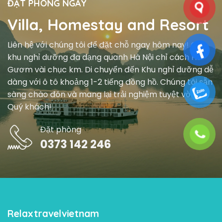
ĐẶT PHÒNG NGAY
Villa, Homestay and Resort
Liên hệ với chúng tôi để đặt chỗ ngay hôm nay! Các
khu nghỉ dưỡng đa dạng quanh Hà Nội chỉ cách Hồ
Gươm vài chục km. Di chuyển đến Khu nghỉ dưỡng dễ
dàng với ô tô khoảng 1-2 tiếng đồng hồ. Chúng tôi sẵn
sàng chào đón và mang lại trải nghiệm tuyệt vời cho
Quý khách!
Đặt phòng
0373 142 246
Relaxtravelvietnam