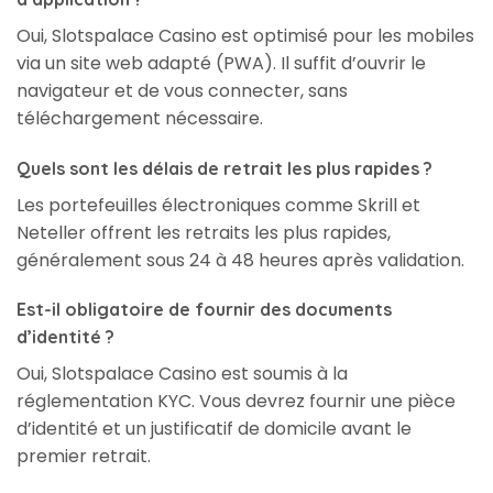
Oui, Slotspalace Casino est optimisé pour les mobiles
via un site web adapté (PWA). Il suffit d’ouvrir le
navigateur et de vous connecter, sans
téléchargement nécessaire.
Quels sont les délais de retrait les plus rapides ?
Les portefeuilles électroniques comme Skrill et
Neteller offrent les retraits les plus rapides,
généralement sous 24 à 48 heures après validation.
Est-il obligatoire de fournir des documents
d’identité ?
Oui, Slotspalace Casino est soumis à la
réglementation KYC. Vous devrez fournir une pièce
d’identité et un justificatif de domicile avant le
premier retrait.