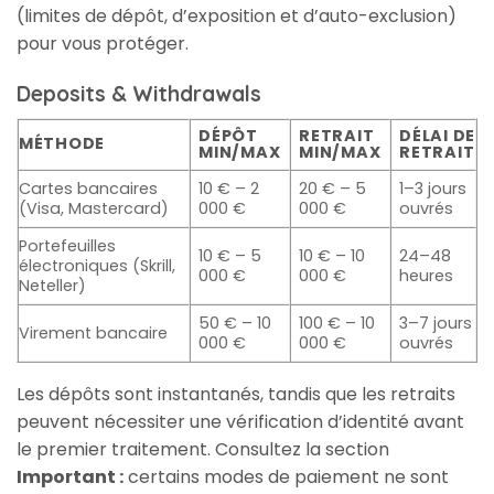
(limites de dépôt, d’exposition et d’auto-exclusion)
pour vous protéger.
Deposits & Withdrawals
DÉPÔT
RETRAIT
DÉLAI DE
MÉTHODE
MIN/MAX
MIN/MAX
RETRAIT
Cartes bancaires
10 € – 2
20 € – 5
1–3 jours
(Visa, Mastercard)
000 €
000 €
ouvrés
Portefeuilles
10 € – 5
10 € – 10
24–48
électroniques (Skrill,
000 €
000 €
heures
Neteller)
50 € – 10
100 € – 10
3–7 jours
Virement bancaire
000 €
000 €
ouvrés
Les dépôts sont instantanés, tandis que les retraits
peuvent nécessiter une vérification d’identité avant
le premier traitement. Consultez la section
Important :
certains modes de paiement ne sont