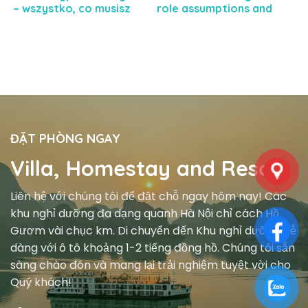
– wszystko, co musisz
role assumptions and
wiedzieć
temporary credentials
ĐẶT PHÒNG NGAY
Villa, Homestay and Resort
Liên hệ với chúng tôi để đặt chỗ ngay hôm nay! Các
khu nghỉ dưỡng đa dạng quanh Hà Nội chỉ cách Hồ
Gươm vài chục km. Di chuyển đến Khu nghỉ dưỡng dễ
dàng với ô tô khoảng 1-2 tiếng đồng hồ. Chúng tôi sẵn
sàng chào đón và mang lại trải nghiệm tuyệt vời cho
Quý khách!