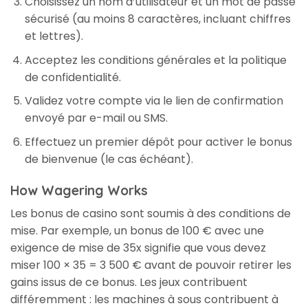
Choisissez un nom d’utilisateur et un mot de passe
sécurisé (au moins 8 caractères, incluant chiffres
et lettres).
Acceptez les conditions générales et la politique
de confidentialité.
Validez votre compte via le lien de confirmation
envoyé par e-mail ou SMS.
Effectuez un premier dépôt pour activer le bonus
de bienvenue (le cas échéant).
How Wagering Works
Les bonus de casino sont soumis à des conditions de
mise. Par exemple, un bonus de 100 € avec une
exigence de mise de 35x signifie que vous devez
miser 100 × 35 = 3 500 € avant de pouvoir retirer les
gains issus de ce bonus. Les jeux contribuent
différemment : les machines à sous contribuent à