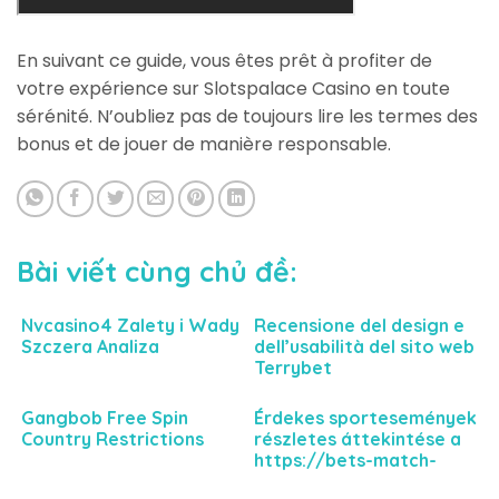
En suivant ce guide, vous êtes prêt à profiter de
votre expérience sur Slotspalace Casino en toute
sérénité. N’oubliez pas de toujours lire les termes des
bonus et de jouer de manière responsable.
Bài viết cùng chủ đề:
Nvcasino4 Zalety i Wady
Recensione del design e
Szczera Analiza
dell’usabilità del sito web
Terrybet
Gangbob Free Spin
Érdekes sportesemények
Country Restrictions
részletes áttekintése a
https://bets-match-
hu.com felületén