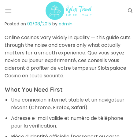
Skip
to
content
Posted on
02/08/2015
by
admin
Online casinos vary widely in quality — this guide cuts
through the noise and covers only what actually
matters for a smooth experience. Que vous soyez
novice ou joueur expérimenté, ces conseils vous
aideront à profiter de votre temps sur Slotspalace
Casino en toute sécurité.
What You Need First
Une connexion internet stable et un navigateur
récent (Chrome, Firefox, Safari).
Adresse e-mail valide et numéro de téléphone
pour la vérification.
Pièce d’identité officielle (passeport ou carte