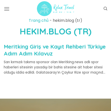
Skip
to
content
Trang chủ
-
hekim.blog (tr)
HEKIM.BLOG (TR)
Meritking Giriş ve Kayıt Rehberi Türkiye
Adım Adım Kılavuz
Sarı kırmızılı takıma sponsor olan Meritking.news adlı spor
haberleri sitesinin yasadışı bir bahis sitesine ait haber sitesi
olduğu iddia edildi. Galatasaray’ın Çaykur Rize spor maçında
formasında yer alan ve sırt sponsoru Meritking.news’in
yasadışı bir bahis...