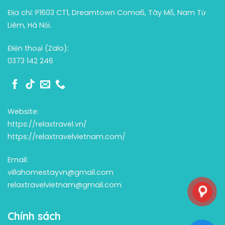
Địa chỉ: P1603 CT1, Dreamtown Coma6, Tây Mỗ, Nam Từ
Liêm, Hà Nội.
Điện thoại (Zalo):
0373 142 246
Website:
https://relaxtravel.vn/
https://relaxtravelvietnam.com/
Email:
villahomestayvn@gmail.com
relaxtravelvietnam@gmail.com
Chính sách