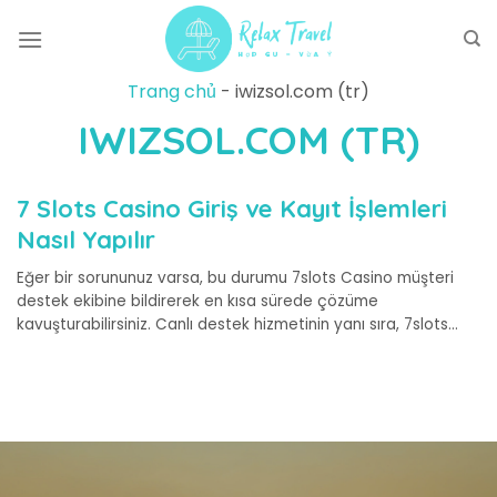
Skip
to
content
Trang chủ
-
iwizsol.com (tr)
IWIZSOL.COM (TR)
7 Slots Casino Giriş ve Kayıt İşlemleri
Nasıl Yapılır
Eğer bir sorununuz varsa, bu durumu 7slots Casino müşteri
destek ekibine bildirerek en kısa sürede çözüme
kavuşturabilirsiniz. Canlı destek hizmetinin yanı sıra, 7slots
Casino müşteri hizmetleri ekibi, telefon üzerinden de
ulaşabileceğiniz bir destek sunmaktadır. Bu...