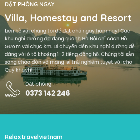
ĐẶT PHÒNG NGAY
Villa, Homestay and Resort
Liên hệ với chúng tôi để đặt chỗ ngay hôm nay! Các
khu nghỉ dưỡng đa dạng quanh Hà Nội chỉ cách Hồ
Gươm vài chục km. Di chuyển đến Khu nghỉ dưỡng dễ
dàng với ô tô khoảng 1-2 tiếng đồng hồ. Chúng tôi sẵn
sàng chào đón và mang lại trải nghiệm tuyệt vời cho
Quý khách!
Đặt phòng
0373 142 246
Relaxtravelvietnam