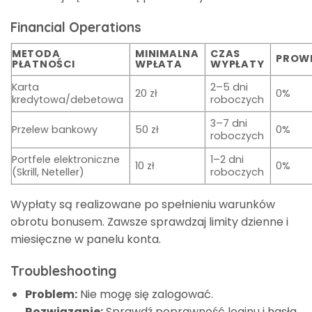
Financial Operations
METODA
MINIMALNA
CZAS
PROW
PŁATNOŚCI
WPŁATA
WYPŁATY
Karta
2–5 dni
20 zł
0%
kredytowa/debetowa
roboczych
3–7 dni
Przelew bankowy
50 zł
0%
roboczych
Portfele elektroniczne
1–2 dni
10 zł
0%
(Skrill, Neteller)
roboczych
Wypłaty są realizowane po spełnieniu warunków
obrotu bonusem. Zawsze sprawdzaj limity dzienne i
miesięczne w panelu konta.
Troubleshooting
Problem:
Nie mogę się zalogować.
Rozwiązanie:
Sprawdź poprawność loginu i hasła.