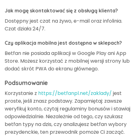
Jak mogę skontaktować się z obsługą klienta?
Dostępny jest czat na żywo, e-mail oraz infolinia.
Czat działa 24/7.
Czy aplikacja mobilna jest dostępna w sklepach?
Betfan nie posiada aplikacji w Google Play ani App
Store. Możesz korzystać z mobilnej wersji strony lub
dodać skrót PWA do ekranu głównego.
Podsumowanie
Korzystanie z
https://betfanpl.net/zaklady/
jest
proste, jeśli znasz podstawy. Zapamiętaj: zawsze
weryfikuj konto, czytaj regulaminy bonusów i stawiaj
odpowiedzialnie. Niezależnie od tego, czy szukasz
betfan typy na dzis, czy analizujesz betfan wybory
prezydenckie, ten przewodnik pomoże Ci zacząć.