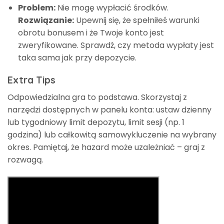
Problem:
Nie mogę wypłacić środków.
Rozwiązanie:
Upewnij się, że spełniłeś warunki
obrotu bonusem i że Twoje konto jest
zweryfikowane. Sprawdź, czy metoda wypłaty jest
taka sama jak przy depozycie.
Extra Tips
Odpowiedzialna gra to podstawa. Skorzystaj z
narzędzi dostępnych w panelu konta: ustaw dzienny
lub tygodniowy limit depozytu, limit sesji (np. 1
godzina) lub całkowitą samowykluczenie na wybrany
okres. Pamiętaj, że hazard może uzależniać – graj z
rozwagą.