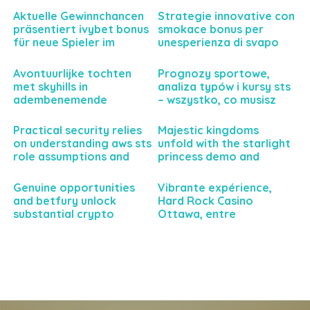
et intelligemment
Aktuelle Gewinnchancen
Strategie innovative con
präsentiert ivybet bonus
smokace bonus per
für neue Spieler im
unesperienza di svapo
Sportwettenbereich
personalizzata e senza
precedenti
Avontuurlijke tochten
Prognozy sportowe,
met skyhills in
analiza typów i kursy sts
adembenemende
– wszystko, co musisz
natuurgebieden
wiedzieć
Practical security relies
Majestic kingdoms
on understanding aws sts
unfold with the starlight
role assumptions and
princess demo and
temporary credentials
rewarding bonus
features
Genuine opportunities
Vibrante expérience,
and betfury unlock
Hard Rock Casino
substantial crypto
Ottawa, entre
casino rewards today
divertissement et
sensations fortes