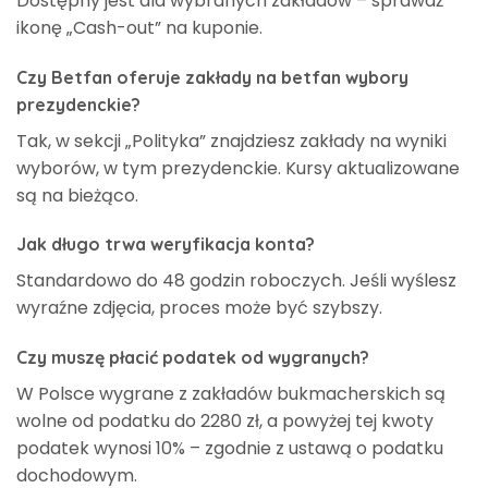
Dostępny jest dla wybranych zakładów – sprawdź
ikonę „Cash-out” na kuponie.
Czy Betfan oferuje zakłady na betfan wybory
prezydenckie?
Tak, w sekcji „Polityka” znajdziesz zakłady na wyniki
wyborów, w tym prezydenckie. Kursy aktualizowane
są na bieżąco.
Jak długo trwa weryfikacja konta?
Standardowo do 48 godzin roboczych. Jeśli wyślesz
wyraźne zdjęcia, proces może być szybszy.
Czy muszę płacić podatek od wygranych?
W Polsce wygrane z zakładów bukmacherskich są
wolne od podatku do 2280 zł, a powyżej tej kwoty
podatek wynosi 10% – zgodnie z ustawą o podatku
dochodowym.