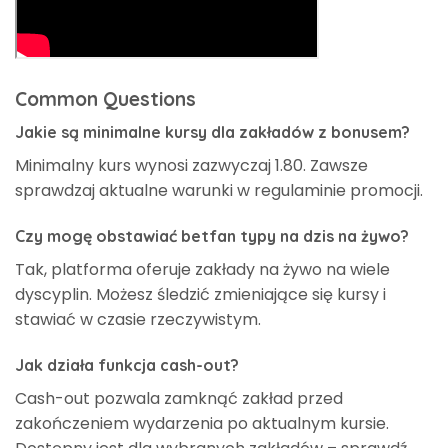
Common Questions
Jakie są minimalne kursy dla zakładów z bonusem?
Minimalny kurs wynosi zazwyczaj 1.80. Zawsze
sprawdzaj aktualne warunki w regulaminie promocji.
Czy mogę obstawiać betfan typy na dzis na żywo?
Tak, platforma oferuje zakłady na żywo na wiele
dyscyplin. Możesz śledzić zmieniające się kursy i
stawiać w czasie rzeczywistym.
Jak działa funkcja cash-out?
Cash-out pozwala zamknąć zakład przed
zakończeniem wydarzenia po aktualnym kursie.