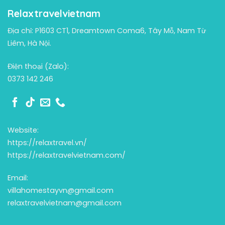
Relaxtravelvietnam
Địa chỉ: P1603 CT1, Dreamtown Coma6, Tây Mỗ, Nam Từ
Liêm, Hà Nội.
Điện thoại (Zalo):
0373 142 246
Website:
https://relaxtravel.vn/
https://relaxtravelvietnam.com/
Email:
villahomestayvn@gmail.com
relaxtravelvietnam@gmail.com