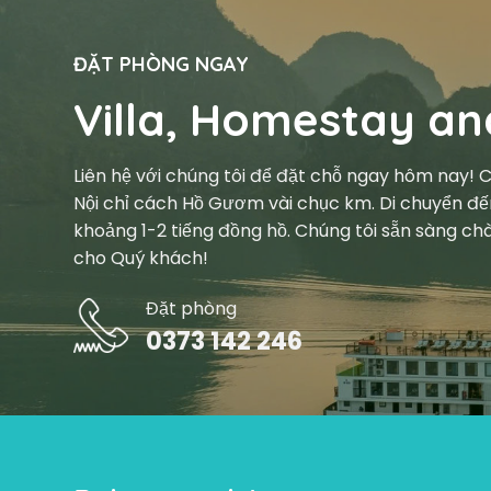
ĐẶT PHÒNG NGAY
Villa, Homestay an
Liên hệ với chúng tôi để đặt chỗ ngay hôm nay!
Nội chỉ cách Hồ Gươm vài chục km. Di chuyển đế
khoảng 1-2 tiếng đồng hồ. Chúng tôi sẵn sàng chà
cho Quý khách!
Đặt phòng
0373 142 246