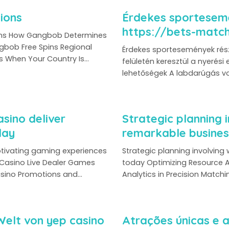
ions
Érdekes sportesemé
https://bets-match
pins How Gangbob Determines
nyerési esélyekhez
angbob Free Spins Regional
Érdekes sportesemények rés
es When Your Country Is
felületén keresztül a nyerés
lehetőségek A labdarúgás von
elemzések szerepe a fogadásb
sino deliver
Strategic planning 
day
remarkable busines
ptivating gaming experiences
Strategic planning involvin
 Casino Live Dealer Games
today Optimizing Resource A
asino Promotions and
Analytics in Precision Match
Alignment Leveraging Custom
Welt von yep casino
Atrações únicas e 