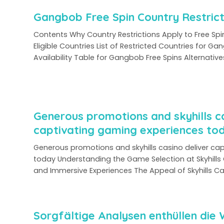
Gangbob Free Spin Country Restrict
Contents Why Country Restrictions Apply to Free S
Eligible Countries List of Restricted Countries for G
Availability Table for Gangbob Free Spins Alternativ
Restricted How...
Generous promotions and skyhills ca
captivating gaming experiences to
Generous promotions and skyhills casino deliver ca
today Understanding the Game Selection at Skyhills
and Immersive Experiences The Appeal of Skyhills C
Bonuses Ensuring Secure and Convenient...
Sorgfältige Analysen enthüllen die 