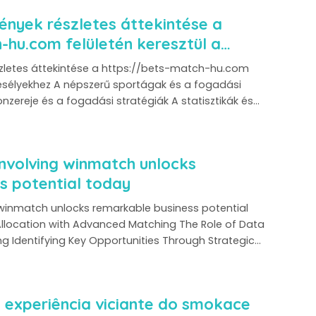
nyek részletes áttekintése a
-hu.com felületén keresztül a
zletes áttekintése a https://bets-match-hu.com
i esélyekhez A népszerű sportágak és a fogadási
zereje és a fogadási stratégiák A statisztikák és
an A statisztikai adatok...
involving winmatch unlocks
s potential today
g winmatch unlocks remarkable business potential
llocation with Advanced Matching The Role of Data
ing Identifying Key Opportunities Through Strategic
er Data for Targeted Opportunities...
a experiência viciante do smokace