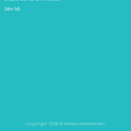
Liên hệ
Copyright 2026 © Relaxtravelvietnam