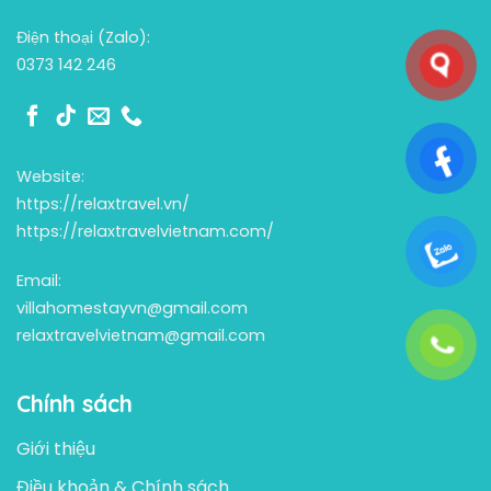
Điện thoại (Zalo):
0373 142 246
Website:
https://relaxtravel.vn/
https://relaxtravelvietnam.com/
Email:
villahomestayvn@gmail.com
relaxtravelvietnam@gmail.com
Chính sách
Giới thiệu
Điều khoản & Chính sách