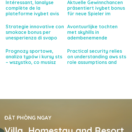
erwarten Sie
Intéressant, lanalyse
Aktuelle Gewinnchancen
complète de la
präsentiert ivybet bonus
plateforme ivybet avis
für neue Spieler im
pour parier sereinement
Sportwettenbereich
et intelligemment
Strategie innovative con
Avontuurlijke tochten
smokace bonus per
met skyhills in
unesperienza di svapo
adembenemende
personalizzata e senza
natuurgebieden
precedenti
Prognozy sportowe,
Practical security relies
analiza typów i kursy sts
on understanding aws sts
– wszystko, co musisz
role assumptions and
wiedzieć
temporary credentials
ĐẶT PHÒNG NGAY
Villa, Homestay and Resort