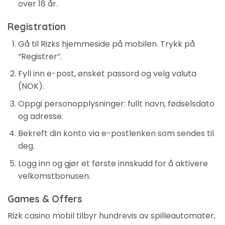
over 18 år.
Registration
Gå til Rizks hjemmeside på mobilen. Trykk på
“Registrer”.
Fyll inn e-post, ønsket passord og velg valuta
(NOK).
Oppgi personopplysninger: fullt navn, fødselsdato
og adresse.
Bekreft din konto via e-postlenken som sendes til
deg.
Logg inn og gjør et første innskudd for å aktivere
velkomstbonusen.
Games & Offers
Rizk casino mobil tilbyr hundrevis av spilleautomater,