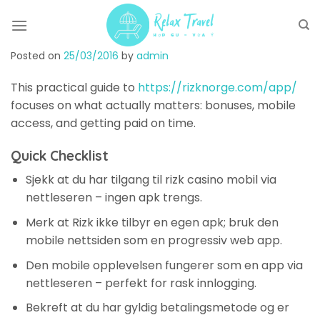
Skip
to
content
Posted on
25/03/2016
by
admin
This practical guide to
https://rizknorge.com/app/
focuses on what actually matters: bonuses, mobile
access, and getting paid on time.
Quick Checklist
Sjekk at du har tilgang til rizk casino mobil via
nettleseren – ingen apk trengs.
Merk at Rizk ikke tilbyr en egen apk; bruk den
mobile nettsiden som en progressiv web app.
Den mobile opplevelsen fungerer som en app via
nettleseren – perfekt for rask innlogging.
Bekreft at du har gyldig betalingsmetode og er