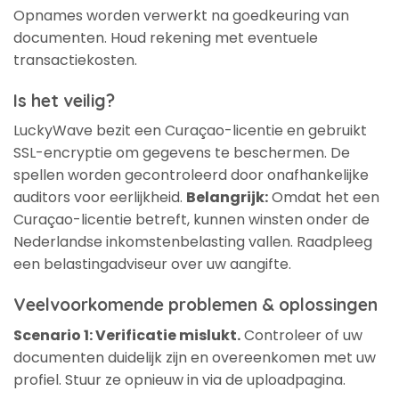
Opnames worden verwerkt na goedkeuring van
documenten. Houd rekening met eventuele
transactiekosten.
Is het veilig?
LuckyWave bezit een Curaçao-licentie en gebruikt
SSL-encryptie om gegevens te beschermen. De
spellen worden gecontroleerd door onafhankelijke
auditors voor eerlijkheid.
Belangrijk:
Omdat het een
Curaçao-licentie betreft, kunnen winsten onder de
Nederlandse inkomstenbelasting vallen. Raadpleeg
een belastingadviseur over uw aangifte.
Veelvoorkomende problemen & oplossingen
Scenario 1: Verificatie mislukt.
Controleer of uw
documenten duidelijk zijn en overeenkomen met uw
profiel. Stuur ze opnieuw in via de uploadpagina.