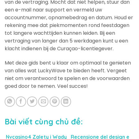
van de vertraging. Mocht dat niet helpen, stuur dan
een e-mail naar support en vermeld uw
accountnummer, opnamebedrag en datum. Houd er
rekening mee dat piekmomenten rond feestdagen
tot langere wachttijden kunnen leiden. Bij een
vertraging van langer dan 5 werkdagen kunt u een
klacht indienen bij de Curaçao-licentiegever.
Met deze gids bent u klaar om optimaal te genieten
van alles wat LuckyWave te bieden heeft. Vergeet
niet om verantwoord te spelen en de voorwaarden
goed door te nemen. Veel succes!
Bài viết cùng chủ đề:
Nvcasino4 Zalety i Wady
Recensione del design e