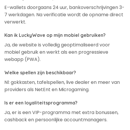
E-wallets doorgaans 24 uur, bankoverschrijvingen 3-
7 werkdagen. Na verificatie wordt de opname direct
verwerkt.
Kan ik LuckyWave op mijn mobiel gebruiken?
Ja, de website is volledig geoptimaliseerd voor
mobiel gebruik en werkt als een progressieve
webapp (PWA).
Welke spellen zijn beschikbaar?
Nl: gokkasten, tafelspellen, live dealer en meer van
providers als NetEnt en Microgaming.
Is er een loyaliteitsprogramma?
Ja, er is een VIP-programma met extra bonussen,
cashback en persoonlijke accountmanagers.