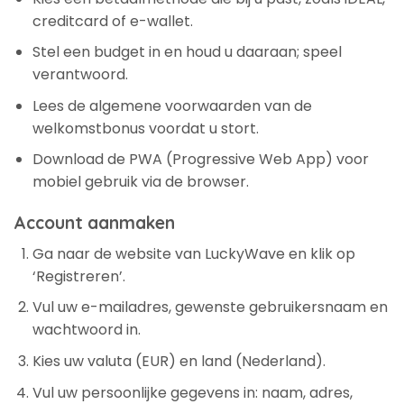
creditcard of e-wallet.
Stel een budget in en houd u daaraan; speel
verantwoord.
Lees de algemene voorwaarden van de
welkomstbonus voordat u stort.
Download de PWA (Progressive Web App) voor
mobiel gebruik via de browser.
Account aanmaken
Ga naar de website van LuckyWave en klik op
‘Registreren’.
Vul uw e-mailadres, gewenste gebruikersnaam en
wachtwoord in.
Kies uw valuta (EUR) en land (Nederland).
Vul uw persoonlijke gegevens in: naam, adres,