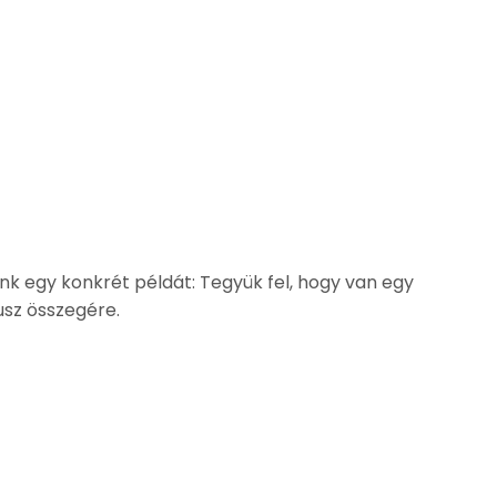
 egy konkrét példát: Tegyük fel, hogy van egy
sz összegére.