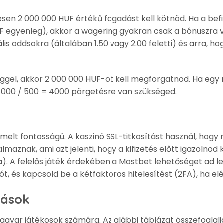
szesen 2 000 000 HUF értékű fogadást kell kötnöd. Ha a bef
 egyenleg), akkor a wagering gyakran csak a bónuszra vo
ális oddsokra (általában 1.50 vagy 2.00 feletti) és arra,
ggel, akkor 2 000 000 HUF-ot kell megforgatnod. Ha egy 
0 000 / 500 = 4000 pörgetésre van szükséged.
iemelt fontosságú. A kaszinó SSL-titkosítást használ, hog
aznak, ami azt jelenti, hogy a kifizetés előtt igazolnod 
 A felelős játék érdekében a Mostbet lehetőséget ad letét
zót, és kapcsold be a kétfaktoros hitelesítést (2FA), ha el
lások
agyar játékosok számára. Az alábbi táblázat összefoglal