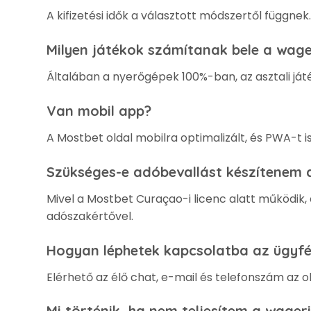
A kifizetési idők a választott módszertől függne
Milyen játékok számítanak bele a wag
Általában a nyerőgépek 100%-ban, az asztali játé
Van mobil app?
A Mostbet oldal mobilra optimalizált, és PWA-t i
Szükséges-e adóbevallást készítenem 
Mivel a Mostbet Curaçao-i licenc alatt működik,
adószakértővel.
Hogyan léphetek kapcsolatba az ügyfé
Elérhető az élő chat, e-mail és telefonszám az ol
Mi történik, ha nem teljesítem a wager