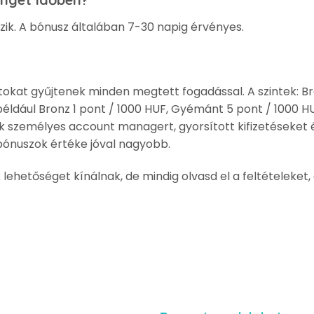
ik. A bónusz általában 7-30 napig érvényes.
at gyűjtenek minden megtett fogadással. A szintek: Bron
ldául Bronz 1 pont / 1000 HUF, Gyémánt 5 pont / 1000 HU
 személyes account managert, gyorsított kifizetéseket 
bónuszok értéke jóval nagyobb.
lehetőséget kínálnak, de mindig olvasd el a feltételeket