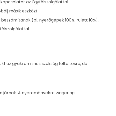
kapcsolatot az ügyfélszolgálattal.
bálj másik eszközt.
 beszámítanak (pl. nyerőgépek 100%, rulett 10%).
élszolgálattal.
okhoz gyakran nincs szükség feltöltésre, de
án járnak. A nyereményekre wagering