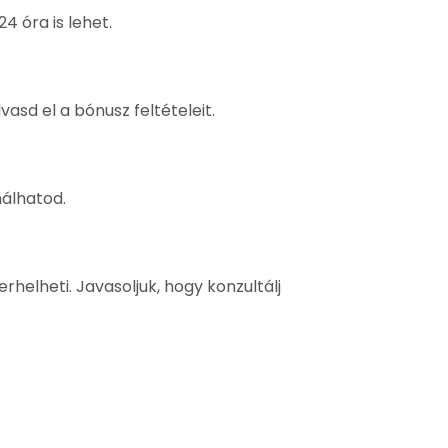
4 óra is lehet.
asd el a bónusz feltételeit.
nálhatod.
elheti. Javasoljuk, hogy konzultálj