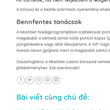
A bónusz és a belőle származó nyeremény elvesz
Bennfentes tanácsok
A Mostbet hűségprogramjában a játékosok pontok
magasabb a szinted, annál több pontot kapsz (pé
pörgetésekre vagy akár készpénzre. A VIP-tagok
hosszú távon gyűjteni, mert a magasabb szintű 
Összefoglalva: a Mostbet casino bónuszai remek 
játékélményhez. Sok szerencsét!
Bài viết cùng chủ đề: