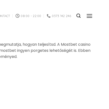
ONTACT
08:00 - 22:00
0373 142 246
megmutatja, hogyan teljesítsd. A Mostbet casino
 mostbet ingyen porgetes lehetőségét is. Ebben
reményed.