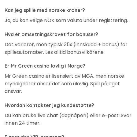
Kan jeg spille med norske kroner?
Ja, du kan velge NOK som valuta under registrering.
Hva er omsetningskravet for bonuser?
Det varierer, men typisk 35x (innskudd + bonus) for
spilleautomater. Les alltid bonusvilkårene.
Er Mr Green casino lovlig i Norge?
Mr Green casino er lisensiert av MGA, men norske
myndigheter anser det som ulovlig. Spill på eget
ansvar.
Hvordan kontakter jeg kundestøtte?
Du kan bruke live chat (døgnåpen) eller e-post. Svar
innen 24 timer.