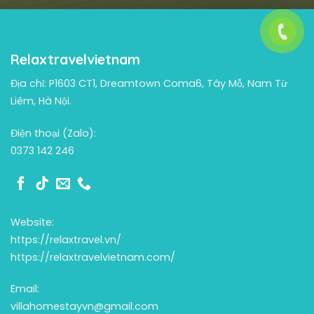
Relaxtravelvietnam
Địa chỉ: P1603 CT1, Dreamtown Coma6, Tây Mỗ, Nam Từ
Liêm, Hà Nội.
Điện thoại (Zalo):
0373 142 246
Website:
https://relaxtravel.vn/
https://relaxtravelvietnam.com/
Email:
villahomestayvn@gmail.com