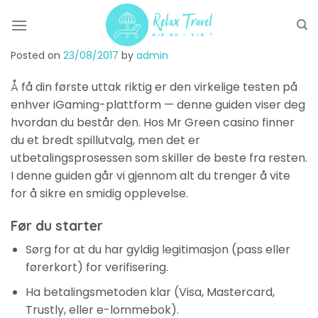
Skip
to
content
Posted on
23/08/2017
by
admin
Å få din første uttak riktig er den virkelige testen på
enhver iGaming-plattform — denne guiden viser deg
hvordan du består den. Hos Mr Green casino finner
du et bredt spillutvalg, men det er
utbetalingsprosessen som skiller de beste fra resten.
I denne guiden går vi gjennom alt du trenger å vite
for å sikre en smidig opplevelse.
Før du starter
Sørg for at du har gyldig legitimasjon (pass eller
førerkort) for verifisering.
Ha betalingsmetoden klar (Visa, Mastercard,
Trustly, eller e-lommebok).