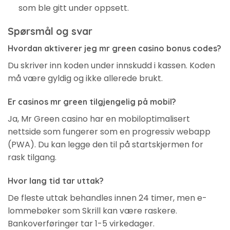
som ble gitt under oppsett.
Spørsmål og svar
Hvordan aktiverer jeg mr green casino bonus codes?
Du skriver inn koden under innskudd i kassen. Koden
må være gyldig og ikke allerede brukt.
Er casinos mr green tilgjengelig på mobil?
Ja, Mr Green casino har en mobiloptimalisert
nettside som fungerer som en progressiv webapp
(PWA). Du kan legge den til på startskjermen for
rask tilgang.
Hvor lang tid tar uttak?
De fleste uttak behandles innen 24 timer, men e-
lommebøker som Skrill kan være raskere.
Bankoverføringer tar 1-5 virkedager.