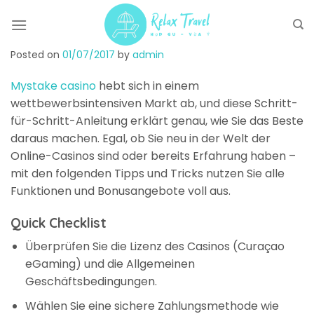
Skip
to
content
Posted on
01/07/2017
by
admin
Mystake casino
hebt sich in einem
wettbewerbsintensiven Markt ab, und diese Schritt-
für-Schritt-Anleitung erklärt genau, wie Sie das Beste
daraus machen. Egal, ob Sie neu in der Welt der
Online-Casinos sind oder bereits Erfahrung haben –
mit den folgenden Tipps und Tricks nutzen Sie alle
Funktionen und Bonusangebote voll aus.
Quick Checklist
Überprüfen Sie die Lizenz des Casinos (Curaçao
eGaming) und die Allgemeinen
Geschäftsbedingungen.
Wählen Sie eine sichere Zahlungsmethode wie