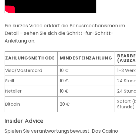
Ein kurzes Video erklärt die Bonusmechanismen im
Detail – sehen Sie sich die Schritt-für-Schritt-
Anleitung an.
BEARBE
ZAHLUNGSMETHODE
MINDESTEINZAHLUNG
(AUSZ
Visa/Mastercard
10 €
1–3 Wer
Skrill
10 €
24 Stun
Neteller
10 €
24 Stun
Sofort (b
Bitcoin
20 €
Stunde)
Insider Advice
Spielen Sie verantwortungsbewusst. Das Casino