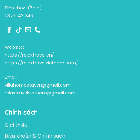
Điện thoại (Zalo):
0373 142 246
Website:
https://relaxtravel.vn/
https://relaxtravelvietnam.com/
Email:
villahomestayvn@gmail.com
relaxtravelvietnam@gmail.com
Chính sách
Giới thiệu
Điều khoản & Chính sách