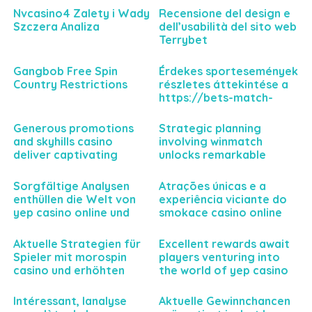
Nvcasino4 Zalety i Wady
Recensione del design e
Szczera Analiza
dell’usabilità del sito web
Terrybet
Gangbob Free Spin
Érdekes sportesemények
Country Restrictions
részletes áttekintése a
https://bets-match-
hu.com felületén
keresztül a nyerési
Generous promotions
Strategic planning
esélyekhez
and skyhills casino
involving winmatch
deliver captivating
unlocks remarkable
gaming experiences
business potential today
today
Sorgfältige Analysen
Atrações únicas e a
enthüllen die Welt von
experiência viciante do
yep casino online und
smokace casino online
dessen Einfluss auf deine
para jogadores
Spielerfahrung
exigentes
Aktuelle Strategien für
Excellent rewards await
Spieler mit morospin
players venturing into
casino und erhöhten
the world of yep casino
Gewinnmöglichkeiten
gaming
erwarten Sie
Intéressant, lanalyse
Aktuelle Gewinnchancen