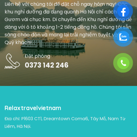
Liên hệ với chúng tôi để đặt chỗ ngay hôm nay! Các
khu nghỉ dưỡng đa dạng quanh Hà Nội chỉ cách Hồ
Gươm vài chục km. Di chuyển đến Khu nghỉ dưỡng dễ
dàng với ô tô khoảng 1-2 tiếng đồng hồ. Chúng tôi sẵn
sàng chào đón và mang lại trải nghiệm tuyệt vời cho
Quý khách!
Đặt phòng
0373 142 246
Relaxtravelvietnam
Địa chỉ: P1603 CT1, Dreamtown Coma6, Tây Mỗ, Nam Từ
Liêm, Hà Nội.