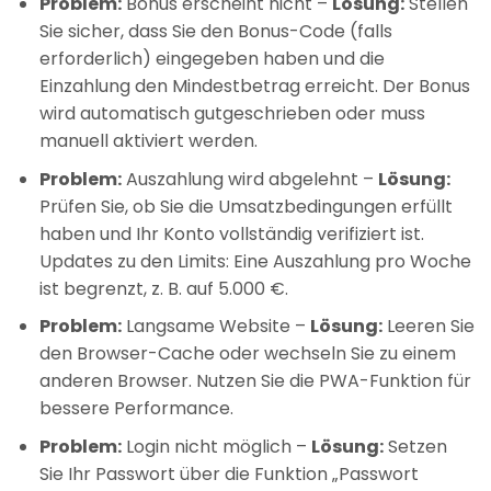
Problem:
Bonus erscheint nicht –
Lösung:
Stellen
Sie sicher, dass Sie den Bonus-Code (falls
erforderlich) eingegeben haben und die
Einzahlung den Mindestbetrag erreicht. Der Bonus
wird automatisch gutgeschrieben oder muss
manuell aktiviert werden.
Problem:
Auszahlung wird abgelehnt –
Lösung:
Prüfen Sie, ob Sie die Umsatzbedingungen erfüllt
haben und Ihr Konto vollständig verifiziert ist.
Updates zu den Limits: Eine Auszahlung pro Woche
ist begrenzt, z. B. auf 5.000 €.
Problem:
Langsame Website –
Lösung:
Leeren Sie
den Browser-Cache oder wechseln Sie zu einem
anderen Browser. Nutzen Sie die PWA-Funktion für
bessere Performance.
Problem:
Login nicht möglich –
Lösung:
Setzen
Sie Ihr Passwort über die Funktion „Passwort