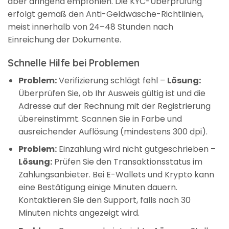
aber dringend empfohlen. Die KYC-Überprüfung
erfolgt gemäß den Anti-Geldwäsche-Richtlinien,
meist innerhalb von 24–48 Stunden nach
Einreichung der Dokumente.
Schnelle Hilfe bei Problemen
Problem:
Verifizierung schlägt fehl –
Lösung:
Überprüfen Sie, ob Ihr Ausweis gültig ist und die
Adresse auf der Rechnung mit der Registrierung
übereinstimmt. Scannen Sie in Farbe und
ausreichender Auflösung (mindestens 300 dpi).
Problem:
Einzahlung wird nicht gutgeschrieben –
Lösung:
Prüfen Sie den Transaktionsstatus im
Zahlungsanbieter. Bei E-Wallets und Krypto kann
eine Bestätigung einige Minuten dauern.
Kontaktieren Sie den Support, falls nach 30
Minuten nichts angezeigt wird.