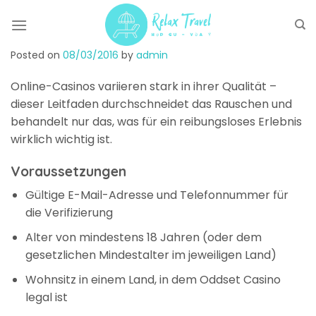
Skip
to
content
Posted on
08/03/2016
by
admin
Online-Casinos variieren stark in ihrer Qualität –
dieser Leitfaden durchschneidet das Rauschen und
behandelt nur das, was für ein reibungsloses Erlebnis
wirklich wichtig ist.
Voraussetzungen
Gültige E-Mail-Adresse und Telefonnummer für
die Verifizierung
Alter von mindestens 18 Jahren (oder dem
gesetzlichen Mindestalter im jeweiligen Land)
Wohnsitz in einem Land, in dem Oddset Casino
legal ist