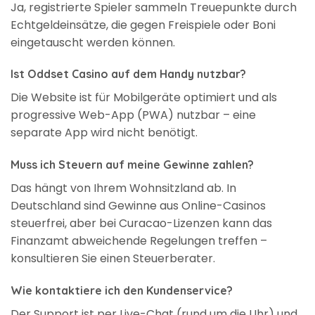
Ja, registrierte Spieler sammeln Treuepunkte durch
Echtgeldeinsätze, die gegen Freispiele oder Boni
eingetauscht werden können.
Ist Oddset Casino auf dem Handy nutzbar?
Die Website ist für Mobilgeräte optimiert und als
progressive Web-App (PWA) nutzbar – eine
separate App wird nicht benötigt.
Muss ich Steuern auf meine Gewinne zahlen?
Das hängt von Ihrem Wohnsitzland ab. In
Deutschland sind Gewinne aus Online-Casinos
steuerfrei, aber bei Curacao-Lizenzen kann das
Finanzamt abweichende Regelungen treffen –
konsultieren Sie einen Steuerberater.
Wie kontaktiere ich den Kundenservice?
Der Support ist per Live-Chat (rund um die Uhr) und