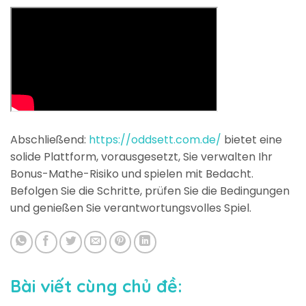
Abschließend:
https://oddsett.com.de/
bietet eine
solide Plattform, vorausgesetzt, Sie verwalten Ihr
Bonus-Mathe-Risiko und spielen mit Bedacht.
Befolgen Sie die Schritte, prüfen Sie die Bedingungen
und genießen Sie verantwortungsvolles Spiel.
Bài viết cùng chủ đề: