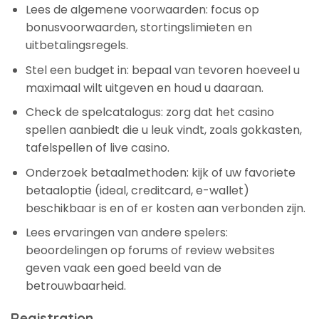
Lees de algemene voorwaarden: focus op
bonusvoorwaarden, stortingslimieten en
uitbetalingsregels.
Stel een budget in: bepaal van tevoren hoeveel u
maximaal wilt uitgeven en houd u daaraan.
Check de spelcatalogus: zorg dat het casino
spellen aanbiedt die u leuk vindt, zoals gokkasten,
tafelspellen of live casino.
Onderzoek betaalmethoden: kijk of uw favoriete
betaaloptie (ideal, creditcard, e-wallet)
beschikbaar is en of er kosten aan verbonden zijn.
Lees ervaringen van andere spelers:
beoordelingen op forums of review websites
geven vaak een goed beeld van de
betrouwbaarheid.
Registration