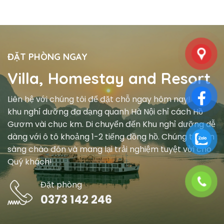
ĐẶT PHÒNG NGAY
Villa, Homestay and Resort
Liên hệ với chúng tôi để đặt chỗ ngay hôm nay! Các
khu nghỉ dưỡng đa dạng quanh Hà Nội chỉ cách Hồ
Gươm vài chục km. Di chuyển đến Khu nghỉ dưỡng dễ
dàng với ô tô khoảng 1-2 tiếng đồng hồ. Chúng tôi sẵn
sàng chào đón và mang lại trải nghiệm tuyệt vời cho
Quý khách!
Đặt phòng
0373 142 246