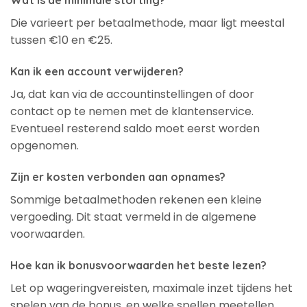
Wat is de minimale storting?
Die varieert per betaalmethode, maar ligt meestal
tussen €10 en €25.
Kan ik een account verwijderen?
Ja, dat kan via de accountinstellingen of door
contact op te nemen met de klantenservice.
Eventueel resterend saldo moet eerst worden
opgenomen.
Zijn er kosten verbonden aan opnames?
Sommige betaalmethoden rekenen een kleine
vergoeding. Dit staat vermeld in de algemene
voorwaarden.
Hoe kan ik bonusvoorwaarden het beste lezen?
Let op wageringvereisten, maximale inzet tijdens het
spelen van de bonus, en welke spellen meetellen.