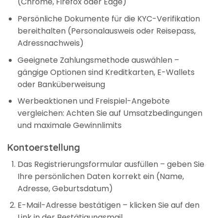
(Chrome, Firefox oder Edge)
Persönliche Dokumente für die KYC-Verifikation
bereithalten (Personalausweis oder Reisepass,
Adressnachweis)
Geeignete Zahlungsmethode auswählen –
gängige Optionen sind Kreditkarten, E-Wallets
oder Banküberweisung
Werbeaktionen und Freispiel-Angebote
vergleichen: Achten Sie auf Umsatzbedingungen
und maximale Gewinnlimits
Kontoerstellung
Das Registrierungsformular ausfüllen – geben Sie
Ihre persönlichen Daten korrekt ein (Name,
Adresse, Geburtsdatum)
E-Mail-Adresse bestätigen – klicken Sie auf den
Link in der Bestätigungsmail