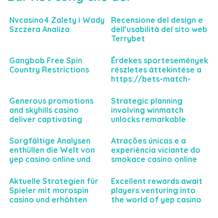
Nvcasino4 Zalety i Wady
Recensione del design e
Szczera Analiza
dell’usabilità del sito web
Terrybet
Gangbob Free Spin
Érdekes sportesemények
Country Restrictions
részletes áttekintése a
https://bets-match-
hu.com felületén
keresztül a nyerési
Generous promotions
Strategic planning
esélyekhez
and skyhills casino
involving winmatch
deliver captivating
unlocks remarkable
gaming experiences
business potential today
today
Sorgfältige Analysen
Atrações únicas e a
enthüllen die Welt von
experiência viciante do
yep casino online und
smokace casino online
dessen Einfluss auf deine
para jogadores
Spielerfahrung
exigentes
Aktuelle Strategien für
Excellent rewards await
Spieler mit morospin
players venturing into
casino und erhöhten
the world of yep casino
Gewinnmöglichkeiten
gaming
erwarten Sie