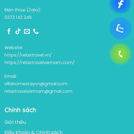
Điện thoại (Zalo):
0373 142 246
Website:
https://relaxtravel.vn/
https://relaxtravelvietnam.com/
Email:
villahomestayvn@gmail.com
relaxtravelvietnam@gmail.com
Chính sách
Giới thiệu
Điều khoản & Chính sách