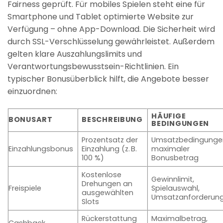
Fairness geprüft. Für mobiles Spielen steht eine für
Smartphone und Tablet optimierte Website zur
Verfügung – ohne App-Download. Die Sicherheit wird
durch SSL-Verschlüsselung gewährleistet. Außerdem
gelten klare Auszahlungslimits und
Verantwortungsbewusstsein-Richtlinien. Ein
typischer Bonusüberblick hilft, die Angebote besser
einzuordnen:
HÄUFIGE
BONUSART
BESCHREIBUNG
BEDINGUNGEN
Prozentsatz der
Umsatzbedingunge
Einzahlungsbonus
Einzahlung (z. B.
maximaler
100 %)
Bonusbetrag
Kostenlose
Gewinnlimit,
Drehungen an
Freispiele
Spielauswahl,
ausgewählten
Umsatzanforderun
Slots
Rückerstattung
Maximalbetrag,