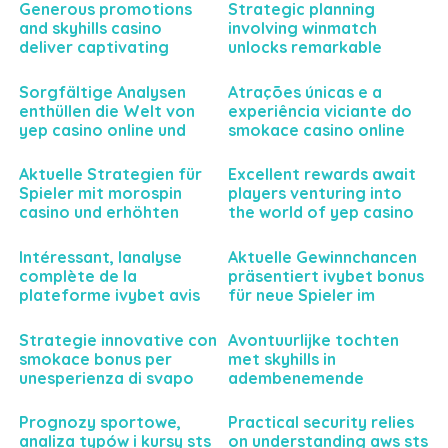
keresztül a nyerési
Generous promotions
Strategic planning
esélyekhez
and skyhills casino
involving winmatch
deliver captivating
unlocks remarkable
gaming experiences
business potential today
today
Sorgfältige Analysen
Atrações únicas e a
enthüllen die Welt von
experiência viciante do
yep casino online und
smokace casino online
dessen Einfluss auf deine
para jogadores
Spielerfahrung
exigentes
Aktuelle Strategien für
Excellent rewards await
Spieler mit morospin
players venturing into
casino und erhöhten
the world of yep casino
Gewinnmöglichkeiten
gaming
erwarten Sie
Intéressant, lanalyse
Aktuelle Gewinnchancen
complète de la
präsentiert ivybet bonus
plateforme ivybet avis
für neue Spieler im
pour parier sereinement
Sportwettenbereich
et intelligemment
Strategie innovative con
Avontuurlijke tochten
smokace bonus per
met skyhills in
unesperienza di svapo
adembenemende
personalizzata e senza
natuurgebieden
precedenti
Prognozy sportowe,
Practical security relies
analiza typów i kursy sts
on understanding aws sts