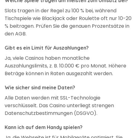
Welche Spiele tragen am meisten zum Umsatz bei?
Slots tragen in der Regel zu 100 % bei, während
Tischspiele wie Blackjack oder Roulette oft nur 10-20
% beitragen. Prüfen Sie die genauen Prozentsätze in
den AGB.
Gibt es ein Limit für Auszahlungen?
Ja, viele Casinos haben monatliche
Auszahlungslimits, z. B. 10.000 € pro Monat. Höhere
Beträge können in Raten ausgezahlt werden.
Wie sicher sind meine Daten?
Alle Daten werden mit SSL-Technologie
verschlüsselt. Das Casino unterliegt strengen
Datenschutzbestimmungen (DSGVO).
Kann ich auf dem Handy spielen?
Ja, die Webseite ist für Mobilgeräte optimiert. Sie