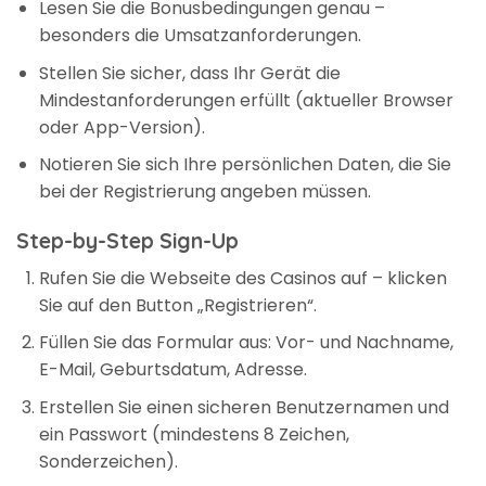
Lesen Sie die Bonusbedingungen genau –
besonders die Umsatzanforderungen.
Stellen Sie sicher, dass Ihr Gerät die
Mindestanforderungen erfüllt (aktueller Browser
oder App-Version).
Notieren Sie sich Ihre persönlichen Daten, die Sie
bei der Registrierung angeben müssen.
Step-by-Step Sign-Up
Rufen Sie die Webseite des Casinos auf – klicken
Sie auf den Button „Registrieren“.
Füllen Sie das Formular aus: Vor- und Nachname,
E-Mail, Geburtsdatum, Adresse.
Erstellen Sie einen sicheren Benutzernamen und
ein Passwort (mindestens 8 Zeichen,
Sonderzeichen).