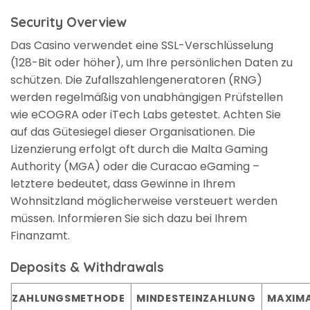
Security Overview
Das Casino verwendet eine SSL-Verschlüsselung
(128-Bit oder höher), um Ihre persönlichen Daten zu
schützen. Die Zufallszahlengeneratoren (RNG)
werden regelmäßig von unabhängigen Prüfstellen
wie eCOGRA oder iTech Labs getestet. Achten Sie
auf das Gütesiegel dieser Organisationen. Die
Lizenzierung erfolgt oft durch die Malta Gaming
Authority (MGA) oder die Curacao eGaming –
letztere bedeutet, dass Gewinne in Ihrem
Wohnsitzland möglicherweise versteuert werden
müssen. Informieren Sie sich dazu bei Ihrem
Finanzamt.
Deposits & Withdrawals
ZAHLUNGSMETHODE
MINDESTEINZAHLUNG
MAXIM