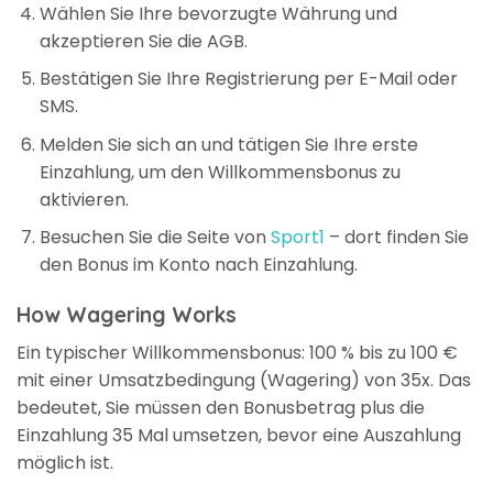
Wählen Sie Ihre bevorzugte Währung und
akzeptieren Sie die AGB.
Bestätigen Sie Ihre Registrierung per E-Mail oder
SMS.
Melden Sie sich an und tätigen Sie Ihre erste
Einzahlung, um den Willkommensbonus zu
aktivieren.
Besuchen Sie die Seite von
Sport1
– dort finden Sie
den Bonus im Konto nach Einzahlung.
How Wagering Works
Ein typischer Willkommensbonus: 100 % bis zu 100 €
mit einer Umsatzbedingung (Wagering) von 35x. Das
bedeutet, Sie müssen den Bonusbetrag plus die
Einzahlung 35 Mal umsetzen, bevor eine Auszahlung
möglich ist.