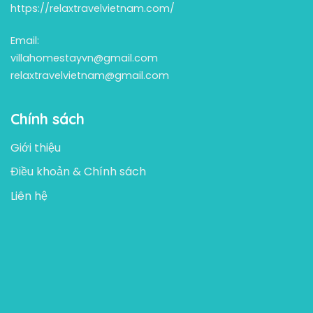
https://relaxtravelvietnam.com/
Email:
villahomestayvn@gmail.com
relaxtravelvietnam@gmail.com
Chính sách
Giới thiệu
Điều khoản & Chính sách
Liên hệ