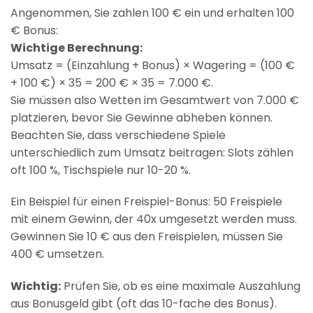
Angenommen, Sie zahlen 100 € ein und erhalten 100
€ Bonus:
Wichtige Berechnung:
Umsatz = (Einzahlung + Bonus) × Wagering = (100 €
+ 100 €) × 35 = 200 € × 35 = 7.000 €.
Sie müssen also Wetten im Gesamtwert von 7.000 €
platzieren, bevor Sie Gewinne abheben können.
Beachten Sie, dass verschiedene Spiele
unterschiedlich zum Umsatz beitragen: Slots zählen
oft 100 %, Tischspiele nur 10-20 %.
Ein Beispiel für einen Freispiel-Bonus: 50 Freispiele
mit einem Gewinn, der 40x umgesetzt werden muss.
Gewinnen Sie 10 € aus den Freispielen, müssen Sie
400 € umsetzen.
Wichtig:
Prüfen Sie, ob es eine maximale Auszahlung
aus Bonusgeld gibt (oft das 10-fache des Bonus).