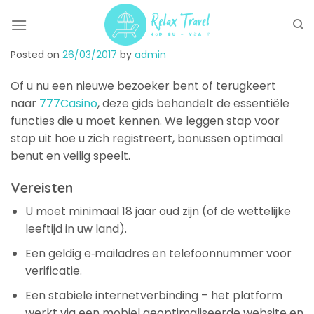
Skip
to
content
Posted on
26/03/2017
by
admin
Of u nu een nieuwe bezoeker bent of terugkeert
naar
777Casino
, deze gids behandelt de essentiële
functies die u moet kennen. We leggen stap voor
stap uit hoe u zich registreert, bonussen optimaal
benut en veilig speelt.
Vereisten
U moet minimaal 18 jaar oud zijn (of de wettelijke
leeftijd in uw land).
Een geldig e‑mailadres en telefoonnummer voor
verificatie.
Een stabiele internetverbinding – het platform
werkt via een mobiel geoptimaliseerde website en