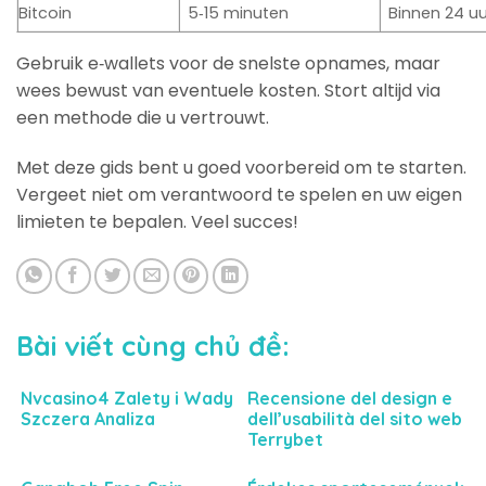
Bitcoin
5‑15 minuten
Binnen 24 uu
Gebruik e‑wallets voor de snelste opnames, maar
wees bewust van eventuele kosten. Stort altijd via
een methode die u vertrouwt.
Met deze gids bent u goed voorbereid om te starten.
Vergeet niet om verantwoord te spelen en uw eigen
limieten te bepalen. Veel succes!
Bài viết cùng chủ đề:
Nvcasino4 Zalety i Wady
Recensione del design e
Szczera Analiza
dell’usabilità del sito web
Terrybet