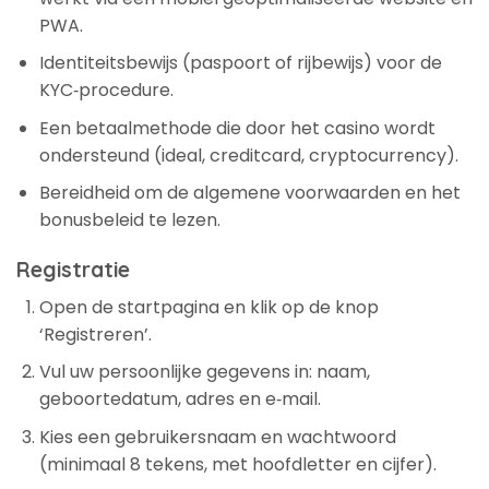
PWA.
Identiteitsbewijs (paspoort of rijbewijs) voor de
KYC‑procedure.
Een betaalmethode die door het casino wordt
ondersteund (ideal, creditcard, cryptocurrency).
Bereidheid om de algemene voorwaarden en het
bonusbeleid te lezen.
Registratie
Open de startpagina en klik op de knop
‘Registreren’.
Vul uw persoonlijke gegevens in: naam,
geboortedatum, adres en e‑mail.
Kies een gebruikersnaam en wachtwoord
(minimaal 8 tekens, met hoofdletter en cijfer).