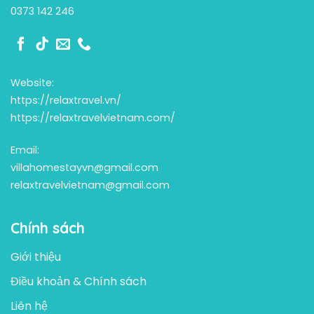
0373 142 246
Website:
https://relaxtravel.vn/
https://relaxtravelvietnam.com/
Email:
villahomestayvn@gmail.com
relaxtravelvietnam@gmail.com
Chính sách
Giới thiệu
Điều khoản & Chính sách
Liên hệ