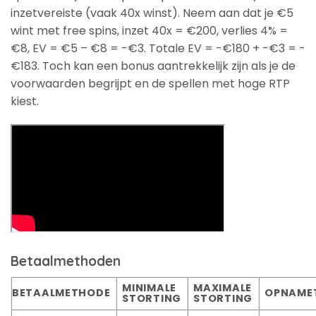
inzetvereiste (vaak 40x winst). Neem aan dat je €5
wint met free spins, inzet 40x = €200, verlies 4% =
€8, EV = €5 – €8 = -€3. Totale EV = -€180 + -€3 = -
€183. Toch kan een bonus aantrekkelijk zijn als je de
voorwaarden begrijpt en de spellen met hoge RTP
kiest.
Betaalmethoden
MINIMALE
MAXIMALE
BETAALMETHODE
OPNAME
STORTING
STORTING